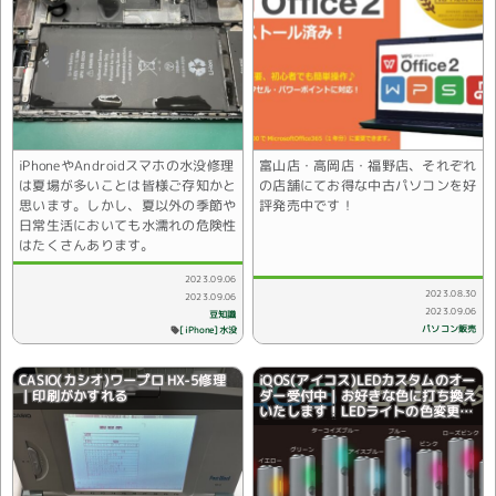
iPhoneやAndroidスマホの水没修理
富山店・高岡店・福野店、それぞれ
は夏場が多いことは皆様ご存知かと
の店舗にてお得な中古パソコンを好
思います。しかし、夏以外の季節や
評発売中です！
日常生活においても水濡れの危険性
はたくさんあります。
2023.09.06
2023.08.30
2023.09.06
2023.09.06
豆知識
パソコン販売
[iPhone]水没
CASIO(カシオ)ワープロ HX-5修理
iQOS(アイコス)LEDカスタムのオー
｜印刷がかすれる
ダー受付中｜お好きな色に打ち換え
いたします！LEDライトの色変更♪
全国配送対応♪