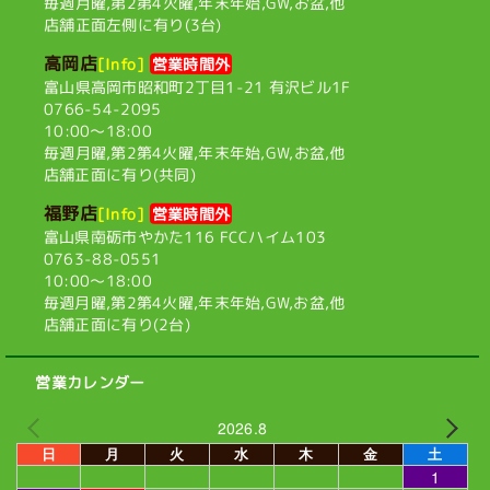
毎週月曜,第2第4火曜,
年末年始,GW,お盆,他
店舗正面左側に有り(3台)
高岡店
[Info]
営業時間外
富山県高岡市昭和町2丁目1-21
有沢ビル1F
0766-54-2095
10:00〜18:00
毎週月曜,第2第4火曜,
年末年始,GW,お盆,他
店舗正面に有り(共同)
福野店
[Info]
営業時間外
富山県南砺市やかた116
FCCハイム103
0763-88-0551
10:00〜18:00
毎週月曜,第2第4火曜,
年末年始,GW,お盆,他
店舗正面に有り(2台)
営業カレンダー
2026.8
日
月
火
水
木
金
土
1