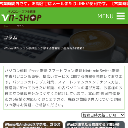
です。お問合せはメールまたはLINEが便利です。【営業時間】10:00
MENU
ホーム
コラム
コラム
iPhoneやパソコン等の知って得する情報をご紹介!!日々更新!!
パソコン修理·iPhone修理·スマートフォン修理·Nintendo Switch修理·
中古パソコン販売等、幅広いサービスに関する情報を発信しておりま
す。パソコンのトラブル対策、スマートフォンのメンテナンス方法、
修理前に知っておきたい知識、中古パソコンの選び方等、お客様のお
役に立つ情報を分かりやすくご紹介しています。富山市·高岡市·南砺
市の3店舗で対応しておりますので、機器の故障や購入についてお困
りの際はお気軽にご相談ください。
iPhoneもAndroidスマホも、ガラス
iPadが壊れたら修理する？買い替