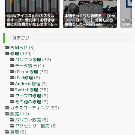
iQOS(アイコス)LEDカスタム
本物そっくりな偽装品
【Pro
のオーダー受付中｜お好きな
コントローラー】 分解したら
Wind
色に打ち換えいたします！LED
偽物でした…Nintendo
文字？
ライトの色変更♪全国配送対応
Switch(ニンテンドースイッ
♪
チ)
カテゴリ
お知らせ
(3)
修理
(129)
パソコン修理
(32)
データ復旧
(1)
iPhone修理
(39)
iPad修理
(8)
Android修理
(5)
Switch修理
(35)
ワープロ修理
(2)
その他の修理
(7)
ガラスコーティング
(52)
販売
(11)
パソコン販売
(8)
アクセサリー販売
(3)
買取
(5)