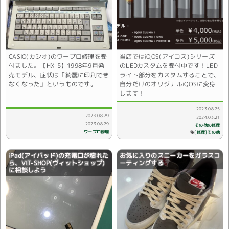
CASIO(カシオ)のワープロ修理を受
当店ではiQOS(アイコス)シリーズ
付ました。【HX-5】1998年9月発
のLEDカスタムを受付中です！LED
売モデル、症状は「綺麗に印刷でき
ライト部分をカスタムすることで、
なくなった」というものです。
自分だけのオリジナルiQOSに変身
します！
2023.08.25
2023.08.29
2024.03.21
2023.08.29
その他の修理
ワープロ修理
[修理]その他
iPad(アイパッド)の充電口が壊れた
お気に入りのスニーカーをガラスコ
ら、VIT-SHOP(ヴィットショップ)
ーティングする
に相談しよう