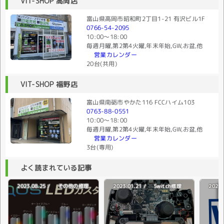
VIT-SHOP 高岡店
富山県高岡市昭和町2丁目1-21 有沢ビル1F
0766-54-2095
10:00〜18:00
毎週月曜,第2第4火曜,年末年始,GW,お盆,他
営業カレンダー
20台(共用)
VIT-SHOP 福野店
富山県南砺市やかた116 FCCハイム103
0763-88-0551
10:00〜18:00
毎週月曜,第2第4火曜,年末年始,GW,お盆,他
営業カレンダー
3台(専用)
よく読まれている記事
2023.08.25 /
2023.01.21 /
2022.
その他の修理
Switch修理