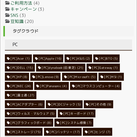
ご利用方法
(4)
キャンペーン
(3)
SNS
(3)
豆知識
(20)
タグクラウド
PC
[PC]Acer
[PC]Apple
(1)
(16)
[PC]ASUS
(2)
[PC]BTO
(5)
[PC]DELL
[PC]dynabook(旧:東芝)
(15)
[PC]Gateway
(21)
(1)
[PC]HP
(8)
[PC]Lenovo
[PC]Microsoft
(9)
[PC]MSI
(5)
(1)
[PC]NEC
[PC]Panasonic
(24)
[PC]マウスコンピューター
(4)
(4)
[PC]富士通
(27)
[PC]ACアダプター
[PC]DCジャック
(6)
[PC]その他
(5)
(9)
[PC]ウィルス・マルウェア
[PC]キーボード
(5)
(17)
[PC]グラフィックボード
[PC]システム修復
(8)
(7)
[PC]ストレージ
[PC]バッテリー
(75)
[PC]ヒンジ
(17)
(7)