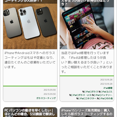
コーティングが大好評！！
えるほうが良い？お得なのはどっ
ち？
iPhoneやAndroidスマホへのガラス
当店ではiPad修理を行っています
コーティングはもはや定番となり、
が、「iPadは修理したほうが良
連日たくさんのご依頼をいただいて
い？買い替えるほうが良い？」とい
います。
ったご相談をいただくことがありま
す。
2023.09.28
2023.09.28
iPad修理
2023.09.30
[iPad]ガラス
[iPad]LCD
2023.09.30
[iPad]ガラス・LCD
[iPad]バッテリー
ガラスコーティング
[iPad]コネクター
[iPad]その他
PC パソコンの動きを早くしたい｜
iPhone15シリーズ発売開始｜購入
ほとんどの場合、SSD換装で解決し
したら即ガラスコーティングするの