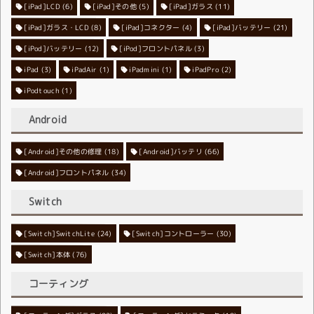
[iPad]LCD
[iPad]その他
(6)
[iPad]ガラス
(5)
(11)
[iPad]ガラス・LCD
[iPad]コネクター
(8)
[iPad]バッテリー
(4)
(21)
[iPod]バッテリー
[iPod]フロントパネル
(12)
(3)
iPad
(3)
iPadAir
(1)
iPadmini
(1)
iPadPro
(2)
iPodtouch
(1)
Android
[Android]その他の修理
[Android]バッテリ
(18)
(66)
[Android]フロントパネル
(34)
Switch
[Switch]SwitchLite
[Switch]コントローラー
(24)
(30)
[Switch]本体
(76)
コーティング