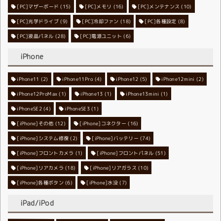
[PC]マザーボード
[PC]メモリ
(15)
[PC]メンテナンス
(16)
(10)
[PC]光学ドライブ
[PC]冷却ファン
(9)
[PC]各種設定
(18)
(8)
[PC]液晶パネル
[PC]電源ユニット
(28)
(6)
iPhone
iPhone11
iPhone11Pro
(2)
iPhone12
(4)
iPhone12mini
(5)
(2)
iPhone12ProMax
iPhone13
(1)
iPhone13mini
(1)
(1)
iPhoneSE2
iPhoneSE3
(4)
(1)
[iPhone]その他
[iPhone]コネクター
(12)
(16)
[iPhone]システム修復
[iPhone]バッテリー
(2)
(74)
[iPhone]フロントカメラ
[iPhone]フロントパネル
(1)
(51)
[iPhone]リアカメラ
[iPhone]リアガラス
(18)
(10)
[iPhone]各種ボタン
[iPhone]水没
(6)
(7)
iPad/iPod