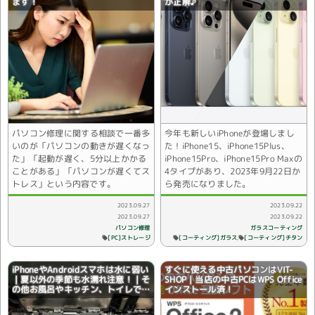
ます！
が正解♪
パソコン修理に関する相談で一番多
今年も新しいiPhoneが登場しまし
いのが「パソコンの動きが遅くなっ
た！iPhone15、iPhone15Plus、
た」「起動が遅く、5分以上かかる
iPhone15Pro、iPhone15Pro Maxの
ことがある」「パソコンが遅くてス
4タイプがあり、2023年9月22日か
トレス」という内容です。
ら発売になりました。
2023.09.27
2023.09.22
2023.09.27
2023.09.22
ガラスコーティング
パソコン修理
[コーティング]ガラス
[コーティング]チタン
[PC]ストレージ
iPhoneやAndroidスマホは水に弱い
すぐに使える中古パソコンはVIT-
｜夏以外の季節も水濡れ注意！｜そ
SHOP｜当店の中古PCはWPS Office
の他お風呂やキッチン、トイレでの
インストール済！
水濡れによる不具合！！