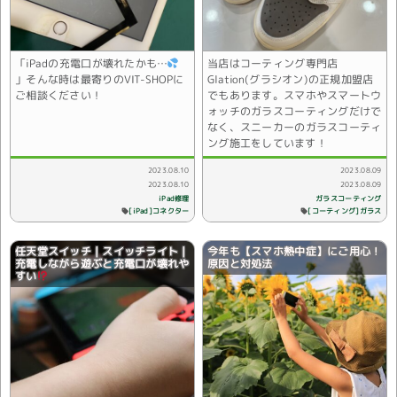
「iPadの充電口が壊れたかも…
当店はコーティング専門店
」そんな時は最寄りのVIT-SHOPに
Glation(グラシオン)の正規加盟店
ご相談ください！
でもあります。スマホやスマートウ
ォッチのガラスコーティングだけで
なく、スニーカーのガラスコーティ
ング施工をしています！
2023.08.10
2023.08.09
2023.08.10
2023.08.09
ガラスコーティング
iPad修理
[コーティング]ガラス
[iPad]コネクター
任天堂スイッチ｜スイッチライト｜
今年も【スマホ熱中症】にご用心！
充電しながら遊ぶと充電口が壊れや
原因と対処法
すい