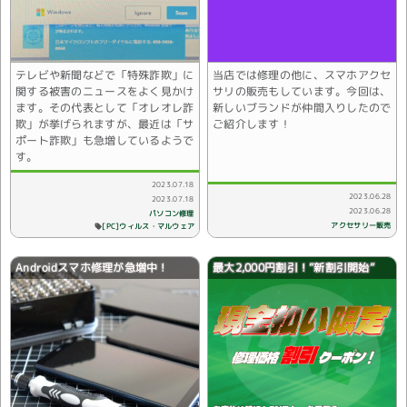
テレビや新聞などで「特殊詐欺」に
当店では修理の他に、スマホアクセ
関する被害のニュースをよく見かけ
サリの販売もしています。今回は、
ます。その代表として「オレオレ詐
新しいブランドが仲間入りしたので
欺」が挙げられますが、最近は「サ
ご紹介します！
ポート詐欺」も急増しているようで
す。
2023.07.18
2023.06.28
2023.07.18
2023.06.28
パソコン修理
アクセサリー販売
[PC]ウィルス・マルウェア
Androidスマホ修理が急増中！
最大2,000円割引！”新割引開始”