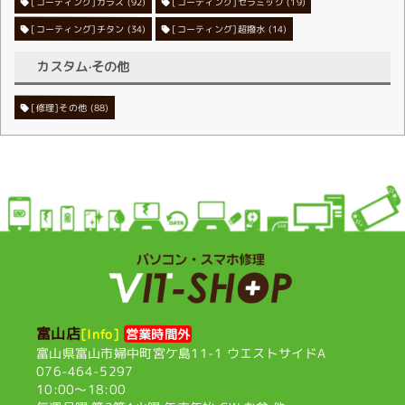
[コーティング]ガラス
[コーティング]セラミック
(92)
(19)
[コーティング]チタン
[コーティング]超撥水
(34)
(14)
カスタム·その他
[修理]その他
(88)
富山店
[Info]
営業時間外
富山県富山市婦中町宮ケ島11-1
ウエストサイドA
076-464-5297
10:00〜18:00