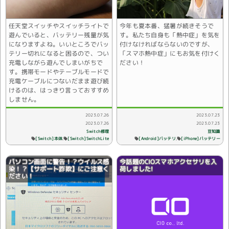
任天堂スイッチやスイッチライトで
今年も夏本番、猛暑が続きそうで
遊んでいると、バッテリー残量が気
す。私たち自身も「熱中症」を気を
になりますよね。いいところでバッ
付けなければならないのですが、
テリー切れになると困るので、つい
「スマホ熱中症」にもお気を付けく
充電しながら遊んでしまいがちで
ださい！
す。携帯モードやテーブルモードで
充電ケーブルにつないだまま遊び続
けるのは、はっきり言っておすすめ
しません。
2023.07.26
2023.07.23
2023.07.26
2023.07.23
Switch修理
豆知識
[Android]バッテリ
[Switch]本体
[Switch]SwitchLite
[iPhone]バッテリー
パソコン画面に警告！？ウイルス感
今話題のCIOスマホアクセサリを入
染！？【サポート詐欺】にご注意く
荷しました!
ださい！