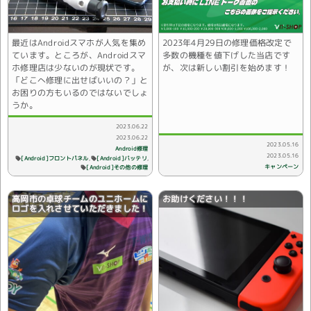
最近はAndroidスマホが人気を集め
2023年4月29日の修理価格改定で
ています。ところが、Androidスマ
多数の機種を値下げした当店です
ホ修理店は少ないのが現状です。
が、次は新しい割引を始めます！
「どこへ修理に出せばいいの？」と
お困りの方もいるのではないでしょ
うか。
2023.06.22
2023.06.22
2023.05.16
Android修理
2023.05.16
[Android]フロントパネル
[Android]バッテリ
キャンペーン
[Android]その他の修理
高岡市の卓球チームのユニホームに
お助けください！！！
ロゴを入れさせていただきました！