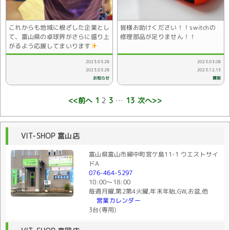
これからも地域に根ざした企業とし
皆様お助けください！！switchの
て、富山県の卓球界がさらに盛り上
修理部品が足りません！！
がるよう応援してまいります
2023.03.28
2023.03.08
2023.03.28
2023.12.13
お知らせ
買取
<<前へ
1
2
3
…
13
次へ>>
VIT-SHOP 富山店
富山県富山市婦中町宮ケ島11-1 ウエストサイ
ドA
076-464-5297
10:00〜18:00
毎週月曜,第2第4火曜,年末年始,GW,お盆,他
営業カレンダー
3台(専用)