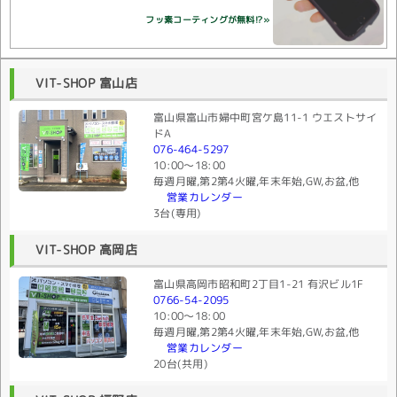
フッ素コーティングが無料!?»
VIT-SHOP 富山店
富山県富山市婦中町宮ケ島11-1 ウエストサイ
ドA
076-464-5297
10:00〜18:00
毎週月曜,第2第4火曜,年末年始,GW,お盆,他
営業カレンダー
3台(専用)
VIT-SHOP 高岡店
富山県高岡市昭和町2丁目1-21 有沢ビル1F
0766-54-2095
10:00〜18:00
毎週月曜,第2第4火曜,年末年始,GW,お盆,他
営業カレンダー
20台(共用)