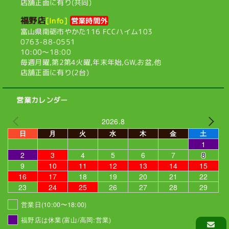
店舗正面に有り(共同)
福野店
[Info]
営業時間外
富山県南砺市やかた116
FCCハイム103
0763-88-0551
10:00〜18:00
毎週月曜,第2第4火曜,
年末年始,GW,お盆,他
店舗正面に有り(2台)
営業カレンダー
2026.8
日
月
火
水
木
金
土
1
2
3
4
5
6
7
8
9
10
11
12
13
14
15
16
17
18
19
20
21
22
23
24
25
26
27
28
29
営業日(10:00〜18:00)
福野店は休業(富山/高岡:営業)