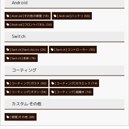
Android
[Android]その他の修理
[Android]バッテリ
(18)
(66)
[Android]フロントパネル
(34)
Switch
[Switch]SwitchLite
[Switch]コントローラー
(24)
(30)
[Switch]本体
(76)
コーティング
[コーティング]ガラス
[コーティング]セラミック
(92)
(19)
[コーティング]チタン
[コーティング]超撥水
(34)
(14)
カスタム·その他
[修理]その他
(88)