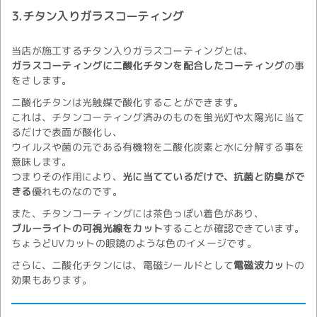
3.
チタン入りガラスコーティング
当店が施工するチタン入りガラスコーティングとは、
ガラスコーティングに二酸化チタンを配合したコーティング
の事
をさします。
二酸化チタンは光触媒で酸化することができます。
これは、チタンコーティング済みのものを蛍光灯や太陽光に当て
るだけで表面が酸化し、
ウイルスや菌の元である有機物を二酸化炭素と水に分解する事を
意味します。
つまりその作用により、
光に当てているだけで、抗菌と防臭がで
きる
優れものなのです。
また、チタンコーティングには茶色っぽい着色があり、
ブルーライトの可視光線をカット
することが確認できています。
ちょうどUVカットの眼鏡のような色のイメージです。
さらに、二酸化チタンには、電磁シールドとして
電磁波カッ
トの
効果もあります。