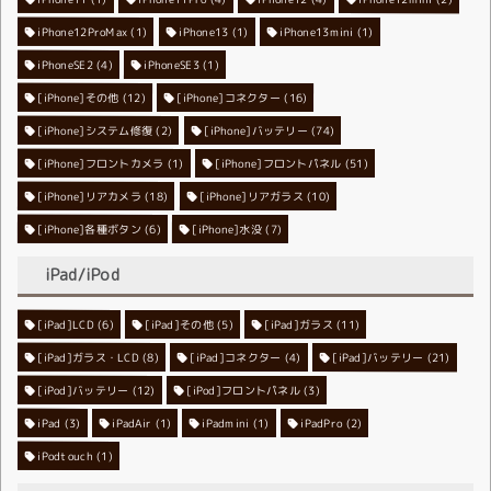
iPhone12ProMax
iPhone13
(1)
iPhone13mini
(1)
(1)
iPhoneSE2
iPhoneSE3
(4)
(1)
[iPhone]その他
[iPhone]コネクター
(12)
(16)
[iPhone]システム修復
[iPhone]バッテリー
(2)
(74)
[iPhone]フロントカメラ
[iPhone]フロントパネル
(1)
(51)
[iPhone]リアカメラ
[iPhone]リアガラス
(18)
(10)
[iPhone]各種ボタン
[iPhone]水没
(6)
(7)
iPad/iPod
[iPad]LCD
[iPad]その他
(6)
[iPad]ガラス
(5)
(11)
[iPad]ガラス・LCD
[iPad]コネクター
(8)
[iPad]バッテリー
(4)
(21)
[iPod]バッテリー
[iPod]フロントパネル
(12)
(3)
iPad
(3)
iPadAir
(1)
iPadmini
(1)
iPadPro
(2)
iPodtouch
(1)