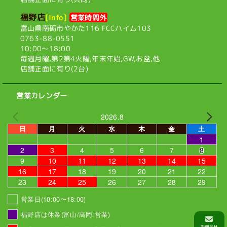
福野店
[Info]
営業時間外
富山県南砺市やかた116
FCCハイム103
0763-88-0551
10:00〜18:00
毎週月曜,第2第4火曜,
年末年始,GW,お盆,他
店舗正面に有り(2台)
営業カレンダー
2026.8
日
月
火
水
木
金
土
1
2
3
4
5
6
7
8
9
10
11
12
13
14
15
16
17
18
19
20
21
22
23
24
25
26
27
28
29
営業日(10:00〜18:00)
福野店は休業(富山/高岡:営業)