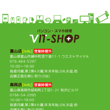
富山店
[Info]
営業時間外
富山県富山市婦中町宮ケ島11-1
ウエストサイドA
076-464-5297
10:00〜18:00
毎週月曜,第2第4火曜,
年末年始,GW,お盆,他
店舗正面左側に有り(3台)
高岡店
[Info]
営業時間外
富山県高岡市昭和町2丁目1-21
有沢ビル1F
0766-54-2095
10:00〜18:00
毎週月曜,第2第4火曜,
年末年始,GW,お盆,他
店舗正面に有り(共同)