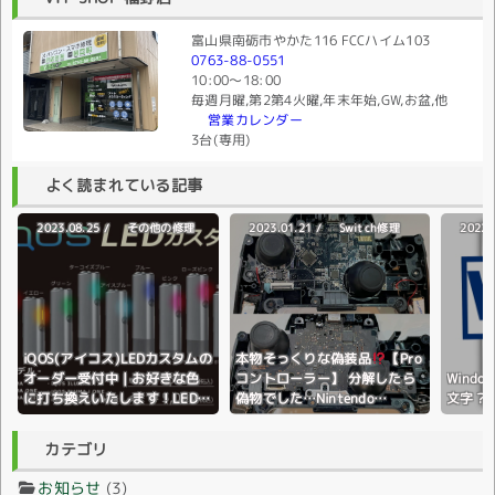
富山県南砺市やかた116 FCCハイム103
0763-88-0551
10:00〜18:00
毎週月曜,第2第4火曜,年末年始,GW,お盆,他
営業カレンダー
3台(専用)
よく読まれている記事
2023.08.25 /
2023.01.21 /
2022.
その他の修理
Switch修理
iQOS(アイコス)LEDカスタムの
本物そっくりな偽装品
【Pro
オーダー受付中｜お好きな色
コントローラー】 分解したら
Wind
に打ち換えいたします！LEDラ
偽物でした…Nintendo
文字？
イトの色変更♪全国配送対応♪
Switch(ニンテンドースイッ
チ)
カテゴリ
お知らせ
(3)