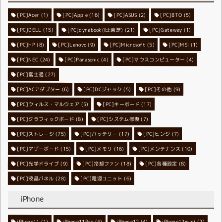
[PC]Acer
[PC]Apple
(1)
(16)
[PC]ASUS
(2)
[PC]BTO
(5)
[PC]DELL
[PC]dynabook(旧:東芝)
(15)
[PC]Gateway
(21)
(1)
[PC]HP
(8)
[PC]Lenovo
[PC]Microsoft
(9)
[PC]MSI
(5)
(1)
[PC]NEC
[PC]Panasonic
(24)
[PC]マウスコンピューター
(4)
(4)
[PC]富士通
(27)
[PC]ACアダプター
[PC]DCジャック
(6)
[PC]その他
(5)
(9)
[PC]ウィルス・マルウェア
[PC]キーボード
(5)
(17)
[PC]グラフィックボード
[PC]システム修復
(8)
(7)
[PC]ストレージ
[PC]バッテリー
(75)
[PC]ヒンジ
(17)
(7)
[PC]マザーボード
[PC]メモリ
(15)
[PC]メンテナンス
(16)
(10)
[PC]光学ドライブ
[PC]冷却ファン
(9)
[PC]各種設定
(18)
(8)
[PC]液晶パネル
[PC]電源ユニット
(28)
(6)
iPhone
iPhone11
iPhone11Pro
(1)
iPhone12
(4)
iPhone12mini
(4)
(2)