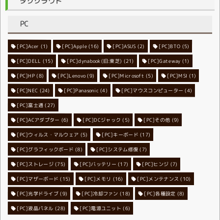
タグクラウド
PC
[PC]Acer
[PC]Apple
(1)
(16)
[PC]ASUS
(2)
[PC]BTO
(5)
[PC]DELL
[PC]dynabook(旧:東芝)
(15)
[PC]Gateway
(21)
(1)
[PC]HP
(8)
[PC]Lenovo
[PC]Microsoft
(9)
[PC]MSI
(5)
(1)
[PC]NEC
[PC]Panasonic
(24)
[PC]マウスコンピューター
(4)
(4)
[PC]富士通
(27)
[PC]ACアダプター
[PC]DCジャック
(6)
[PC]その他
(5)
(9)
[PC]ウィルス・マルウェア
[PC]キーボード
(5)
(17)
[PC]グラフィックボード
[PC]システム修復
(8)
(7)
[PC]ストレージ
[PC]バッテリー
(75)
[PC]ヒンジ
(17)
(7)
[PC]マザーボード
[PC]メモリ
(15)
[PC]メンテナンス
(16)
(10)
[PC]光学ドライブ
[PC]冷却ファン
(9)
[PC]各種設定
(18)
(8)
[PC]液晶パネル
[PC]電源ユニット
(28)
(6)