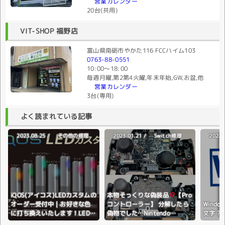
営業カレンダー
20台(共用)
VIT-SHOP 福野店
富山県南砺市やかた116 FCCハイム103
0763-88-0551
10:00〜18:00
毎週月曜,第2第4火曜,年末年始,GW,お盆,他
営業カレンダー
3台(専用)
よく読まれている記事
2023.08.25 /
2023.01.21 /
2022.
その他の修理
Switch修理
iQOS(アイコス)LEDカスタムの
本物そっくりな偽装品
【Pro
オーダー受付中｜お好きな色
コントローラー】 分解したら
Wind
に打ち換えいたします！LEDラ
偽物でした…Nintendo
文字？
イトの色変更♪全国配送対応♪
Switch(ニンテンドースイッ