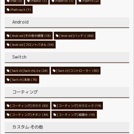
iPad
(3)
iPadAir
(1)
iPadmini
(1)
iPadPro
(2)
iPodtouch
(1)
Android
[Android]その他の修理
[Android]バッテリ
(18)
(66)
[Android]フロントパネル
(34)
Switch
[Switch]SwitchLite
[Switch]コントローラー
(24)
(30)
[Switch]本体
(76)
コーティング
[コーティング]ガラス
[コーティング]セラミック
(92)
(19)
[コーティング]チタン
[コーティング]超撥水
(34)
(14)
カスタム·その他