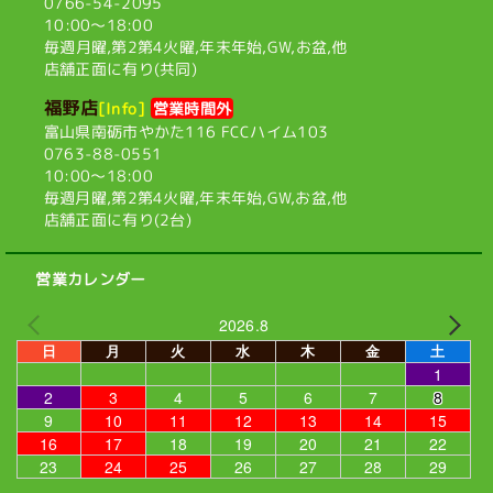
0766-54-2095
10:00〜18:00
毎週月曜,第2第4火曜,
年末年始,GW,お盆,他
店舗正面に有り(共同)
福野店
[Info]
営業時間外
富山県南砺市やかた116
FCCハイム103
0763-88-0551
10:00〜18:00
毎週月曜,第2第4火曜,
年末年始,GW,お盆,他
店舗正面に有り(2台)
営業カレンダー
2026.8
日
月
火
水
木
金
土
1
2
3
4
5
6
7
8
9
10
11
12
13
14
15
16
17
18
19
20
21
22
23
24
25
26
27
28
29