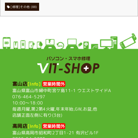
[修理]その他
(88)
富山店
[Info]
営業時間外
富山県富山市婦中町宮ケ島11-1
ウエストサイドA
076-464-5297
10:00〜18:00
毎週月曜,第2第4火曜,
年末年始,GW,お盆,他
店舗正面左側に有り(3台)
高岡店
[Info]
営業時間外
富山県高岡市昭和町2丁目1-21
有沢ビル1F