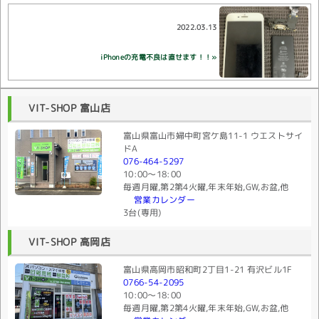
2022.03.13
iPhoneの充電不良は直せます！！»
VIT-SHOP 富山店
富山県富山市婦中町宮ケ島11-1 ウエストサイ
ドA
076-464-5297
10:00〜18:00
毎週月曜,第2第4火曜,年末年始,GW,お盆,他
営業カレンダー
3台(専用)
VIT-SHOP 高岡店
富山県高岡市昭和町2丁目1-21 有沢ビル1F
0766-54-2095
10:00〜18:00
毎週月曜,第2第4火曜,年末年始,GW,お盆,他