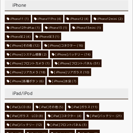
iPhone
iPhone11
iPhone11Pro
(1)
iPhone12
(4)
iPhone12mini
(4)
(2)
iPhone12ProMax
iPhone13
(1)
iPhone13mini
(1)
(1)
iPhoneSE2
iPhoneSE3
(4)
(1)
[iPhone]その他
[iPhone]コネクター
(12)
(16)
[iPhone]システム修復
[iPhone]バッテリー
(2)
(74)
[iPhone]フロントカメラ
[iPhone]フロントパネル
(1)
(51)
[iPhone]リアカメラ
[iPhone]リアガラス
(18)
(10)
[iPhone]各種ボタン
[iPhone]水没
(6)
(7)
iPad/iPod
[iPad]LCD
[iPad]その他
(6)
[iPad]ガラス
(5)
(11)
[iPad]ガラス・LCD
[iPad]コネクター
(8)
[iPad]バッテリー
(4)
(21)
[iPod]バッテリー
[iPod]フロントパネル
(12)
(3)