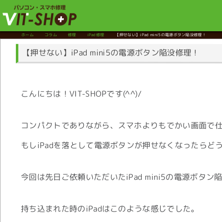
ホーム
コラム
修理
iPad修理
【押せない】iPad mini5の電源ボタン陥没修理！
【押せない】iPad mini5の電源ボタン陥没修理！
こんにちは！VIT-SHOPです(^^)/
コンパクトでありながら、スマホよりもでかい画面で仕事や
もしiPadを落として電源ボタンが押せなくなったらど
今回は先日ご依頼いただいたiPad mini5の電源ボタ
持ち込まれた時のiPadはこのような感じでした。