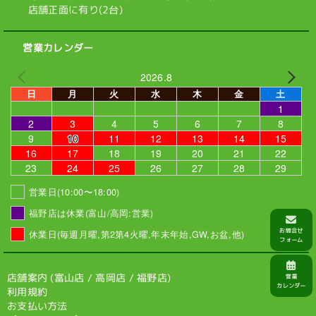
店舗正面に有り(2台)
営業カレンダー
2026.8
日
月
火
水
木
金
土
1
2
3
4
5
6
7
8
9
10
11
12
13
14
15
16
17
18
19
20
21
22
23
24
25
26
27
28
29
営業日(10:00〜18:00)
福野店は休業(富山/高岡:営業)
休業日(毎週月曜,第2第4火曜,年末年始,GW,お盆,他)
店舗案内 (
富山店
/
高岡店
/
福野店
)
利用規約
お支払い方法