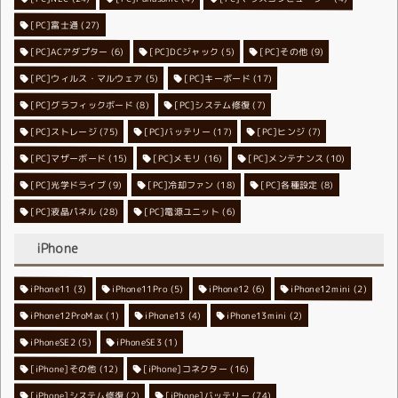
[PC]富士通
(27)
[PC]ACアダプター
[PC]DCジャック
(6)
[PC]その他
(5)
(9)
[PC]ウィルス・マルウェア
[PC]キーボード
(5)
(17)
[PC]グラフィックボード
[PC]システム修復
(8)
(7)
[PC]ストレージ
[PC]バッテリー
(75)
[PC]ヒンジ
(17)
(7)
[PC]マザーボード
[PC]メモリ
(15)
[PC]メンテナンス
(16)
(10)
[PC]光学ドライブ
[PC]冷却ファン
(9)
[PC]各種設定
(18)
(8)
[PC]液晶パネル
[PC]電源ユニット
(28)
(6)
iPhone
iPhone11
iPhone11Pro
(3)
iPhone12
(5)
iPhone12mini
(6)
(2)
iPhone12ProMax
iPhone13
(1)
iPhone13mini
(4)
(2)
iPhoneSE2
iPhoneSE3
(5)
(1)
[iPhone]その他
[iPhone]コネクター
(12)
(16)
[iPhone]システム修復
[iPhone]バッテリー
(2)
(74)