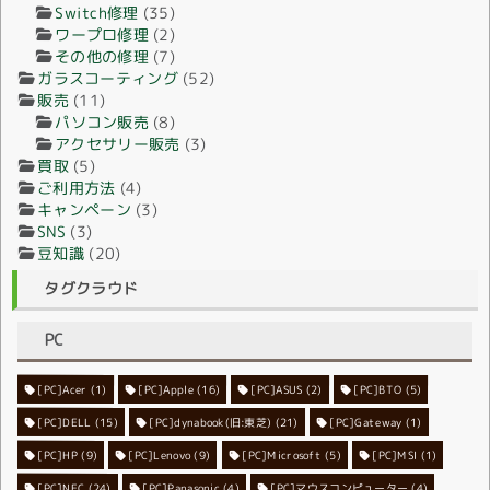
Switch修理
(35)
ワープロ修理
(2)
その他の修理
(7)
ガラスコーティング
(52)
販売
(11)
パソコン販売
(8)
アクセサリー販売
(3)
買取
(5)
ご利用方法
(4)
キャンペーン
(3)
SNS
(3)
豆知識
(20)
タグクラウド
PC
[PC]Acer
[PC]Apple
(1)
(16)
[PC]ASUS
(2)
[PC]BTO
(5)
[PC]DELL
[PC]dynabook(旧:東芝)
(15)
[PC]Gateway
(21)
(1)
[PC]HP
(9)
[PC]Lenovo
[PC]Microsoft
(9)
[PC]MSI
(5)
(1)
[PC]NEC
[PC]Panasonic
(24)
[PC]マウスコンピューター
(4)
(4)