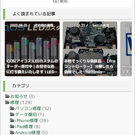
3台(専用)
よく読まれている記事
2023.08.25 /
2023.01.21 /
2022.
その他の修理
Switch修理
iQOS(アイコス)LEDカスタムの
本物そっくりな偽装品
【Pro
オーダー受付中｜お好きな色
コントローラー】 分解したら
Wind
に打ち換えいたします！LEDラ
偽物でした…Nintendo
文字？
イトの色変更♪全国配送対応♪
Switch(ニンテンドースイッ
チ)
カテゴリ
お知らせ
(3)
修理
(129)
パソコン修理
(32)
データ復旧
(1)
iPhone修理
(39)
iPad修理
(8)
Android修理
(5)