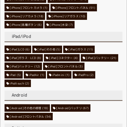
[iPhone]フロントカメラ
[iPhone]フロントパネル
(1)
(51)
[iPhone]リアカメラ
[iPhone]リアガラス
(18)
(10)
[iPhone]各種ボタン
[iPhone]水没
(6)
(7)
iPad/iPod
[iPad]LCD
[iPad]その他
(6)
[iPad]ガラス
(5)
(11)
[iPad]ガラス・LCD
[iPad]コネクター
(8)
[iPad]バッテリー
(4)
(21)
[iPod]バッテリー
[iPod]フロントパネル
(12)
(3)
iPad
(5)
iPadAir
(1)
iPadmini
(1)
iPadPro
(2)
iPodtouch
(2)
Android
[Android]その他の修理
[Android]バッテリ
(18)
(67)
[Android]フロントパネル
(34)