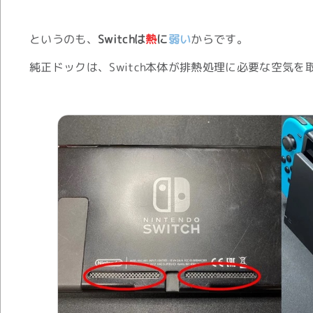
というのも、
Switchは
熱
に
弱い
からです。
純正ドックは、Switch本体が排熱処理に必要な空気