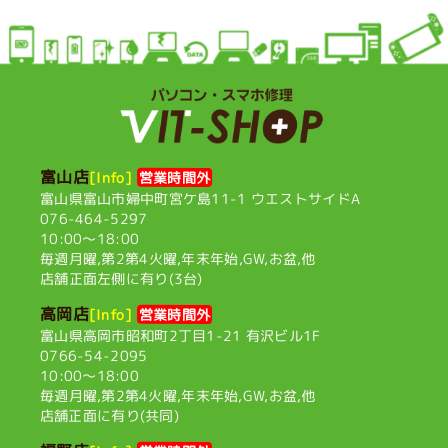
富山店
[Info]
営業時間外
富山県富山市婦中町宮ケ島11-1
ウエストサイドA
076-464-5297
10:00〜18:00
毎週月曜,第2第4火曜,
年末年始,GW,お盆,他
店舗正面左側に有り(3台)
高岡店
[Info]
営業時間外
富山県高岡市昭和町2丁目1-21
有沢ビル1F
0766-54-2095
10:00〜18:00
毎週月曜,第2第4火曜,
年末年始,GW,お盆,他
店舗正面に有り(共同)