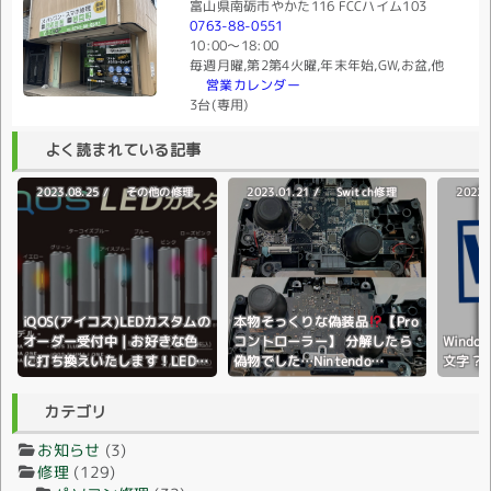
富山県南砺市やかた116 FCCハイム103
0763-88-0551
10:00〜18:00
毎週月曜,第2第4火曜,年末年始,GW,お盆,他
営業カレンダー
3台(専用)
よく読まれている記事
2023.08.25 /
2023.01.21 /
2022.
その他の修理
Switch修理
iQOS(アイコス)LEDカスタムの
本物そっくりな偽装品
【Pro
オーダー受付中｜お好きな色
コントローラー】 分解したら
Wind
に打ち換えいたします！LEDラ
偽物でした…Nintendo
文字？
イトの色変更♪全国配送対応♪
Switch(ニンテンドースイッ
チ)
カテゴリ
お知らせ
(3)
修理
(129)