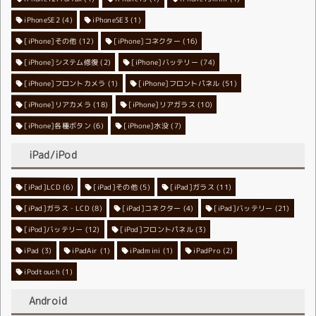
iPhoneSE2
iPhoneSE3
(4)
(1)
[iPhone]その他
[iPhone]コネクター
(12)
(16)
[iPhone]システム修復
[iPhone]バッテリー
(2)
(74)
[iPhone]フロントカメラ
[iPhone]フロントパネル
(1)
(51)
[iPhone]リアカメラ
[iPhone]リアガラス
(18)
(10)
[iPhone]各種ボタン
[iPhone]水没
(6)
(7)
iPad/iPod
[iPad]LCD
[iPad]その他
(6)
[iPad]ガラス
(5)
(11)
[iPad]ガラス・LCD
[iPad]コネクター
(8)
[iPad]バッテリー
(4)
(21)
[iPod]バッテリー
[iPod]フロントパネル
(12)
(3)
iPad
(3)
iPadAir
(1)
iPadmini
(1)
iPadPro
(2)
iPodtouch
(1)
Android