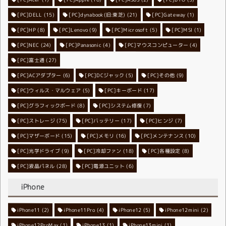
[PC]DELL
[PC]dynabook(旧:東芝)
(15)
[PC]Gateway
(21)
(1)
[PC]HP
(8)
[PC]Lenovo
[PC]Microsoft
(9)
[PC]MSI
(5)
(1)
[PC]NEC
[PC]Panasonic
(24)
[PC]マウスコンピューター
(4)
(4)
[PC]富士通
(27)
[PC]ACアダプター
[PC]DCジャック
(6)
[PC]その他
(5)
(9)
[PC]ウィルス・マルウェア
[PC]キーボード
(5)
(17)
[PC]グラフィックボード
[PC]システム修復
(8)
(7)
[PC]ストレージ
[PC]バッテリー
(75)
[PC]ヒンジ
(17)
(7)
[PC]マザーボード
[PC]メモリ
(15)
[PC]メンテナンス
(16)
(10)
[PC]光学ドライブ
[PC]冷却ファン
(9)
[PC]各種設定
(18)
(8)
[PC]液晶パネル
[PC]電源ユニット
(28)
(6)
iPhone
iPhone11
iPhone11Pro
(2)
iPhone12
(4)
iPhone12mini
(5)
(2)
iPhone12ProMax
iPhone13
(1)
iPhone13mini
(1)
(1)