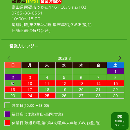
福野店
[Info]
営業時間外
富山県南砺市やかた116
FCCハイム103
0763-88-0551
10:00〜18:00
毎週月曜,第2第4火曜,
年末年始,GW,お盆,他
店舗正面に有り(2台)
営業カレンダー
2026.8
日
月
火
水
木
金
土
1
2
3
4
5
6
7
8
9
10
11
12
13
14
15
16
17
18
19
20
21
22
23
24
25
26
27
28
29
営業日(10:00〜18:00)
福野店は休業(富山/高岡:営業)
休業日(毎週月曜,第2第4火曜,年末年始,GW,お盆,他)