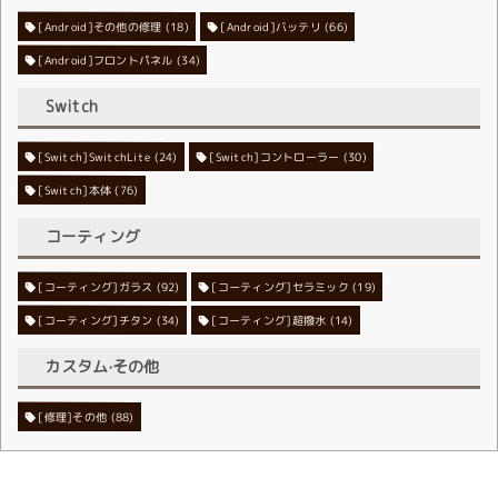
[Android]その他の修理
[Android]バッテリ
(18)
(66)
[Android]フロントパネル
(34)
Switch
[Switch]SwitchLite
[Switch]コントローラー
(24)
(30)
[Switch]本体
(76)
コーティング
[コーティング]ガラス
[コーティング]セラミック
(92)
(19)
[コーティング]チタン
[コーティング]超撥水
(34)
(14)
カスタム·その他
[修理]その他
(88)