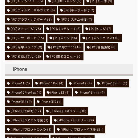
[PC]ACアダプター
[PC]DCジャック
(6)
[PC]その他
(5)
(9)
[PC]ウィルス・マルウェア
[PC]キーボード
(5)
(17)
[PC]グラフィックボード
[PC]システム修復
(8)
(7)
[PC]ストレージ
[PC]バッテリー
(75)
[PC]ヒンジ
(17)
(7)
[PC]マザーボード
[PC]メモリ
(15)
[PC]メンテナンス
(16)
(10)
[PC]光学ドライブ
[PC]冷却ファン
(9)
[PC]各種設定
(18)
(8)
[PC]液晶パネル
[PC]電源ユニット
(28)
(6)
iPhone
iPhone11
iPhone11Pro
(1)
iPhone12
(4)
iPhone12mini
(4)
(2)
iPhone12ProMax
iPhone13
(1)
iPhone13mini
(1)
(1)
iPhoneSE2
iPhoneSE3
(2)
(1)
[iPhone]その他
[iPhone]コネクター
(12)
(16)
[iPhone]システム修復
[iPhone]バッテリー
(2)
(74)
[iPhone]フロントカメラ
[iPhone]フロントパネル
(1)
(51)