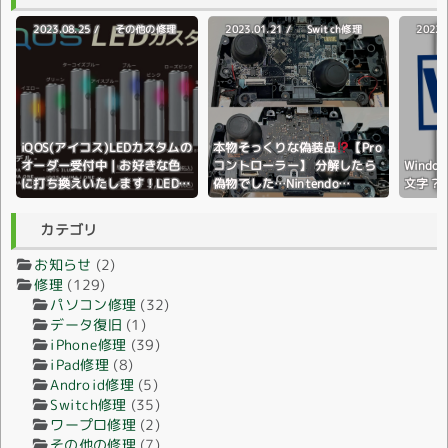
2023.08.25 /
2023.01.21 /
2022.
その他の修理
Switch修理
iQOS(アイコス)LEDカスタムの
本物そっくりな偽装品
【Pro
オーダー受付中｜お好きな色
コントローラー】 分解したら
Wind
に打ち換えいたします！LEDラ
偽物でした…Nintendo
文字？
イトの色変更♪全国配送対応♪
Switch(ニンテンドースイッ
チ)
カテゴリ
お知らせ
(2)
修理
(129)
パソコン修理
(32)
データ復旧
(1)
iPhone修理
(39)
iPad修理
(8)
Android修理
(5)
Switch修理
(35)
ワープロ修理
(2)
その他の修理
(7)