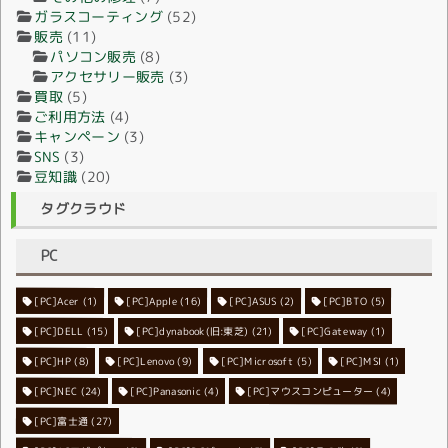
ガラスコーティング
(52)
販売
(11)
パソコン販売
(8)
アクセサリー販売
(3)
買取
(5)
ご利用方法
(4)
キャンペーン
(3)
SNS
(3)
豆知識
(20)
タグクラウド
PC
[PC]Acer
[PC]Apple
(1)
(16)
[PC]ASUS
(2)
[PC]BTO
(5)
[PC]DELL
[PC]dynabook(旧:東芝)
(15)
[PC]Gateway
(21)
(1)
[PC]HP
(8)
[PC]Lenovo
[PC]Microsoft
(9)
[PC]MSI
(5)
(1)
[PC]NEC
[PC]Panasonic
(24)
[PC]マウスコンピューター
(4)
(4)
[PC]富士通
(27)