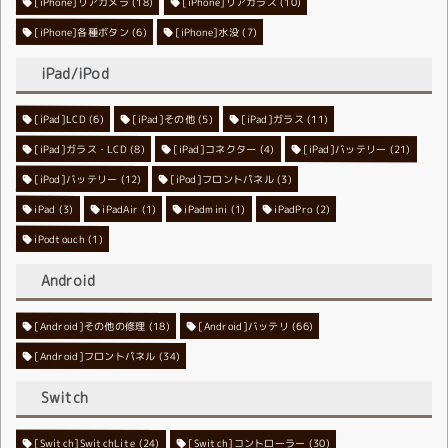
[iPhone]リアカメラ
[iPhone]リアガラス
(18)
(10)
[iPhone]各種ボタン
[iPhone]水没
(6)
(7)
iPad/iPod
[iPad]LCD
[iPad]その他
(6)
[iPad]ガラス
(5)
(11)
[iPad]ガラス・LCD
[iPad]コネクター
(8)
[iPad]バッテリー
(4)
(21)
[iPod]バッテリー
[iPod]フロントパネル
(12)
(3)
iPad
(3)
iPadAir
(1)
iPadmini
(1)
iPadPro
(2)
iPodtouch
(1)
Android
[Android]その他の修理
[Android]バッテリ
(18)
(66)
[Android]フロントパネル
(34)
Switch
[Switch]SwitchLite
[Switch]コントローラー
(24)
(30)