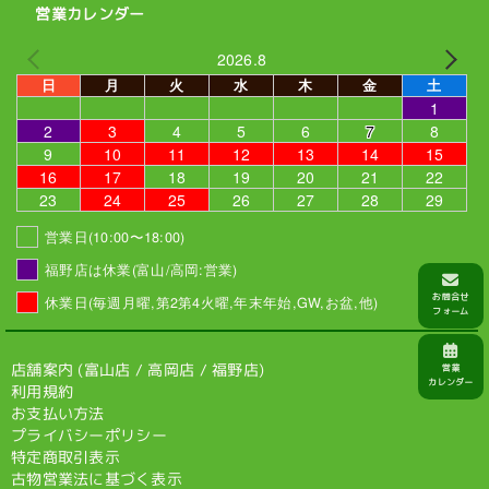
営業カレンダー
2026.8
日
月
火
水
木
金
土
1
2
3
4
5
6
7
8
9
10
11
12
13
14
15
16
17
18
19
20
21
22
23
24
25
26
27
28
29
営業日(10:00〜18:00)
福野店は休業(富山/高岡:営業)
休業日(毎週月曜,第2第4火曜,年末年始,GW,お盆,他)
店舗案内 (
富山店
/
高岡店
/
福野店
)
利用規約
お支払い方法
プライバシーポリシー
特定商取引表示
古物営業法に基づく表示