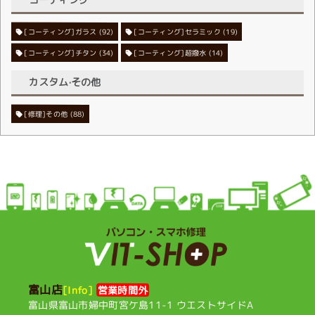
[コーティング]ガラス
[コーティング]セラミック
(92)
(19)
[コーティング]チタン
[コーティング]超撥水
(34)
(14)
カスタム·その他
[修理]その他
(88)
富山店
[Info]
営業時間外
富山県富山市婦中町宮ケ島11-1
ウエストサイドA