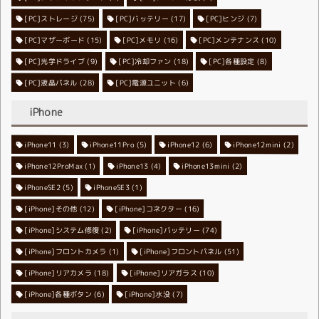
[PC]ストレージ
[PC]バッテリー
(75)
[PC]ヒンジ
(17)
(7)
[PC]マザーボード
[PC]メモリ
(15)
[PC]メンテナンス
(16)
(10)
[PC]光学ドライブ
[PC]冷却ファン
(9)
[PC]各種設定
(18)
(8)
[PC]液晶パネル
[PC]電源ユニット
(28)
(6)
iPhone
iPhone11
iPhone11Pro
(3)
iPhone12
(5)
iPhone12mini
(6)
(2)
iPhone12ProMax
iPhone13
(1)
iPhone13mini
(4)
(2)
iPhoneSE2
iPhoneSE3
(5)
(1)
[iPhone]その他
[iPhone]コネクター
(12)
(16)
[iPhone]システム修復
[iPhone]バッテリー
(2)
(74)
[iPhone]フロントカメラ
[iPhone]フロントパネル
(1)
(51)
[iPhone]リアカメラ
[iPhone]リアガラス
(18)
(10)
[iPhone]各種ボタン
[iPhone]水没
(6)
(7)