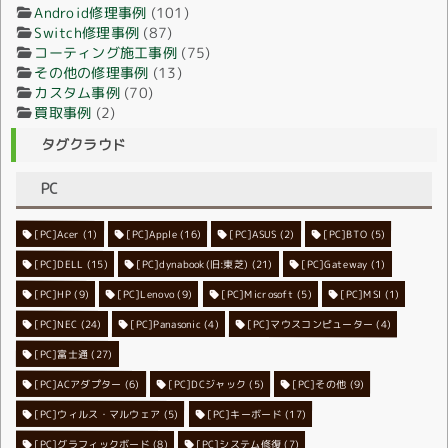
Android修理事例
(101)
Switch修理事例
(87)
コーティング施工事例
(75)
その他の修理事例
(13)
カスタム事例
(70)
買取事例
(2)
タグクラウド
PC
[PC]Acer
[PC]Apple
(1)
(16)
[PC]ASUS
(2)
[PC]BTO
(5)
[PC]DELL
[PC]dynabook(旧:東芝)
(15)
[PC]Gateway
(21)
(1)
[PC]HP
(9)
[PC]Lenovo
[PC]Microsoft
(9)
[PC]MSI
(5)
(1)
[PC]NEC
[PC]Panasonic
(24)
[PC]マウスコンピューター
(4)
(4)
[PC]富士通
(27)
[PC]ACアダプター
[PC]DCジャック
(6)
[PC]その他
(5)
(9)
[PC]ウィルス・マルウェア
[PC]キーボード
(5)
(17)
[PC]グラフィックボード
[PC]システム修復
(8)
(7)