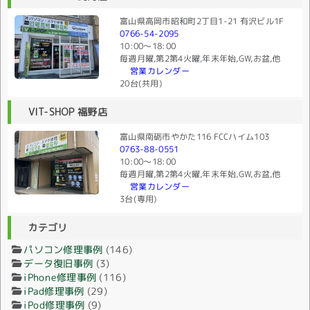
富山県高岡市昭和町2丁目1-21 有沢ビル1F
0766-54-2095
10:00〜18:00
毎週月曜,第2第4火曜,年末年始,GW,お盆,他
営業カレンダー
20台(共用)
VIT-SHOP 福野店
富山県南砺市やかた116 FCCハイム103
0763-88-0551
10:00〜18:00
毎週月曜,第2第4火曜,年末年始,GW,お盆,他
営業カレンダー
3台(専用)
カテゴリ
パソコン修理事例
(146)
データ復旧事例
(3)
iPhone修理事例
(116)
iPad修理事例
(29)
iPod修理事例
(9)