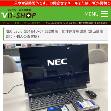
只今営業時間外です。お問合せはメールまたはLINEが便利です。【営業時
MENU
ホーム
事例
パソコン修理事例
NEC Lavie GD164U/CF SSD換装｜動作速度を改善
(富山県南砺市・
個人のお客様)
NEC Lavie GD164U/CF SSD換装｜動作速度を改善 (富山県南
砺市・個人のお客様)