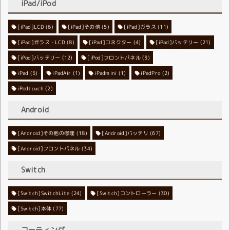
iPad/iPod
[iPad]LCD
[iPad]その他
(6)
[iPad]ガラス
(5)
(11)
[iPad]ガラス・LCD
[iPad]コネクター
(8)
[iPad]バッテリー
(4)
(21)
[iPod]バッテリー
[iPod]フロントパネル
(12)
(3)
iPad
(5)
iPadAir
(1)
iPadmini
(1)
iPadPro
(2)
iPodtouch
(2)
Android
[Android]その他の修理
[Android]バッテリ
(18)
(67)
[Android]フロントパネル
(34)
Switch
[Switch]SwitchLite
[Switch]コントローラー
(24)
(30)
[Switch]本体
(77)
コーティング