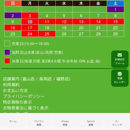
日
月
火
水
木
金
土
1
2
3
4
5
6
7
8
9
10
11
12
13
14
15
16
17
18
19
20
21
22
23
24
25
26
27
28
29
営業日(10:00〜18:00)
福野店は休業(富山/高岡:営業)
休業日(毎週月曜,第2第4火曜,年末年始,GW,お盆,他)
店舗案内 (
富山店
/
高岡店
/
福野店
)
利用規約
お支払い方法
プライバシーポリシー
特定商取引表示
古物営業法に基づく表示
サイトマップ
ホーム
パソコン
iPhone
Switch
コー
© 2026 VIT-SHOP
修理
修理
修理
ティング