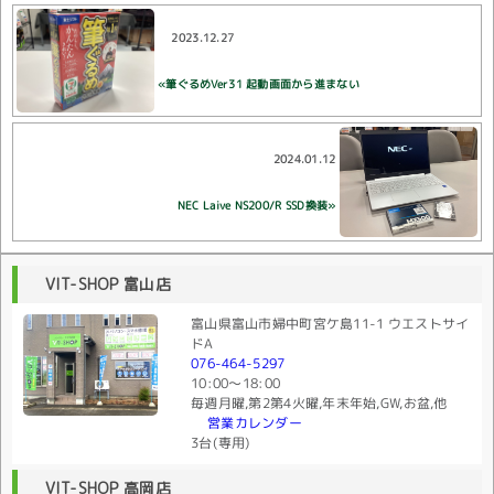
2023.12.27
«筆ぐるめVer31 起動画面から進まない
2024.01.12
NEC Laive NS200/R SSD換装»
VIT-SHOP 富山店
富山県富山市婦中町宮ケ島11-1 ウエストサイ
ドA
076-464-5297
10:00〜18:00
毎週月曜,第2第4火曜,年末年始,GW,お盆,他
営業カレンダー
3台(専用)
VIT-SHOP 高岡店