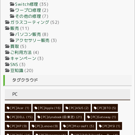
Switch修理
(35)
ワープロ修理
(2)
その他の修理
(7)
ガラスコーティング
(52)
販売
(11)
パソコン販売
(8)
アクセサリー販売
(3)
買取
(5)
ご利用方法
(4)
キャンペーン
(3)
SNS
(3)
豆知識
(20)
タグクラウド
PC
[PC]Acer
[PC]Apple
(1)
(16)
[PC]ASUS
(2)
[PC]BTO
(5)
[PC]DELL
[PC]dynabook(旧:東芝)
(15)
[PC]Gateway
(21)
(1)
[PC]HP
(9)
[PC]Lenovo
[PC]Microsoft
(9)
[PC]MSI
(5)
(1)
[PC]NEC
[PC]Panasonic
(24)
[PC]マウスコンピューター
(4)
(4)