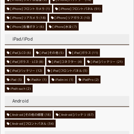
[iPhone]フロントカメラ
[iPhone]フロントパネル
(1)
(51)
[iPhone]リアカメラ
[iPhone]リアガラス
(18)
(10)
[iPhone]各種ボタン
[iPhone]水没
(6)
(7)
iPad/iPod
[iPad]LCD
[iPad]その他
(6)
[iPad]ガラス
(5)
(11)
[iPad]ガラス・LCD
[iPad]コネクター
(8)
[iPad]バッテリー
(4)
(21)
[iPod]バッテリー
[iPod]フロントパネル
(12)
(3)
iPad
(5)
iPadAir
(1)
iPadmini
(1)
iPadPro
(2)
iPodtouch
(2)
Android
[Android]その他の修理
[Android]バッテリ
(18)
(67)
[Android]フロントパネル
(34)