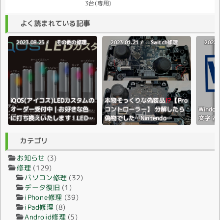
3台(専用)
よく読まれている記事
2023.08.25 /
2023.01.21 /
2022.
その他の修理
Switch修理
iQOS(アイコス)LEDカスタムの
本物そっくりな偽装品
【Pro
オーダー受付中｜お好きな色
コントローラー】 分解したら
Wind
に打ち換えいたします！LEDラ
偽物でした…Nintendo
文字？
イトの色変更♪全国配送対応♪
Switch(ニンテンドースイッ
チ)
カテゴリ
お知らせ
(3)
修理
(129)
パソコン修理
(32)
データ復旧
(1)
iPhone修理
(39)
iPad修理
(8)
Android修理
(5)