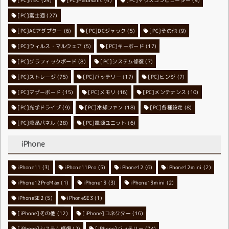
[PC]富士通
(27)
[PC]ACアダプター
[PC]DCジャック
(6)
[PC]その他
(5)
(9)
[PC]ウィルス・マルウェア
[PC]キーボード
(5)
(17)
[PC]グラフィックボード
[PC]システム修復
(8)
(7)
[PC]ストレージ
[PC]バッテリー
(75)
[PC]ヒンジ
(17)
(7)
[PC]マザーボード
[PC]メモリ
(15)
[PC]メンテナンス
(16)
(10)
[PC]光学ドライブ
[PC]冷却ファン
(9)
[PC]各種設定
(18)
(8)
[PC]液晶パネル
[PC]電源ユニット
(28)
(6)
iPhone
iPhone11
iPhone11Pro
(3)
iPhone12
(5)
iPhone12mini
(6)
(2)
iPhone12ProMax
iPhone13
(1)
iPhone13mini
(3)
(2)
iPhoneSE2
iPhoneSE3
(5)
(1)
[iPhone]その他
[iPhone]コネクター
(12)
(16)
[iPhone]システム修復
[iPhone]バッテリー
(2)
(74)