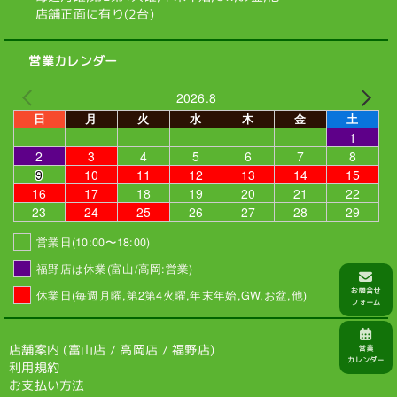
店舗正面に有り(2台)
営業カレンダー
2026.8
日
月
火
水
木
金
土
1
2
3
4
5
6
7
8
9
10
11
12
13
14
15
16
17
18
19
20
21
22
23
24
25
26
27
28
29
営業日(10:00〜18:00)
福野店は休業(富山/高岡:営業)
休業日(毎週月曜,第2第4火曜,年末年始,GW,お盆,他)
店舗案内 (
富山店
/
高岡店
/
福野店
)
利用規約
お支払い方法