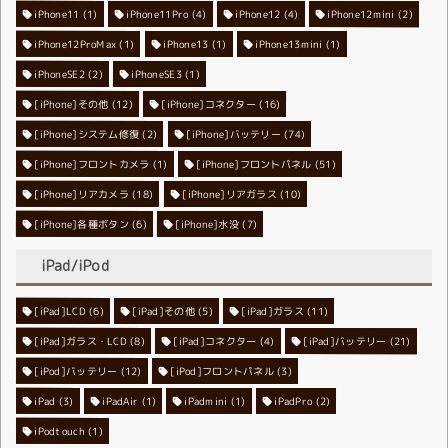
iPhone11
iPhone11Pro
(1)
iPhone12
(4)
iPhone12mini
(4)
(2)
iPhone12ProMax
iPhone13
(1)
iPhone13mini
(1)
(1)
iPhoneSE2
iPhoneSE3
(2)
(1)
[iPhone]その他
[iPhone]コネクター
(12)
(16)
[iPhone]システム修復
[iPhone]バッテリー
(2)
(74)
[iPhone]フロントカメラ
[iPhone]フロントパネル
(1)
(51)
[iPhone]リアカメラ
[iPhone]リアガラス
(18)
(10)
[iPhone]各種ボタン
[iPhone]水没
(6)
(7)
iPad/iPod
[iPad]LCD
[iPad]その他
(6)
[iPad]ガラス
(5)
(11)
[iPad]ガラス・LCD
[iPad]コネクター
(8)
[iPad]バッテリー
(4)
(21)
[iPod]バッテリー
[iPod]フロントパネル
(12)
(3)
iPad
(3)
iPadAir
(1)
iPadmini
(1)
iPadPro
(2)
iPodtouch
(1)