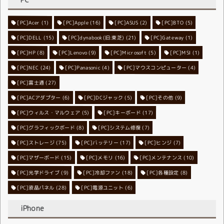
[PC]Acer
[PC]Apple
(1)
(16)
[PC]ASUS
(2)
[PC]BTO
(5)
[PC]DELL
[PC]dynabook(旧:東芝)
(15)
[PC]Gateway
(21)
(1)
[PC]HP
(8)
[PC]Lenovo
[PC]Microsoft
(9)
[PC]MSI
(5)
(1)
[PC]NEC
[PC]Panasonic
(24)
[PC]マウスコンピューター
(4)
(4)
[PC]富士通
(27)
[PC]ACアダプター
[PC]DCジャック
(6)
[PC]その他
(5)
(9)
[PC]ウィルス・マルウェア
[PC]キーボード
(5)
(17)
[PC]グラフィックボード
[PC]システム修復
(8)
(7)
[PC]ストレージ
[PC]バッテリー
(75)
[PC]ヒンジ
(17)
(7)
[PC]マザーボード
[PC]メモリ
(15)
[PC]メンテナンス
(16)
(10)
[PC]光学ドライブ
[PC]冷却ファン
(9)
[PC]各種設定
(18)
(8)
[PC]液晶パネル
[PC]電源ユニット
(28)
(6)
iPhone