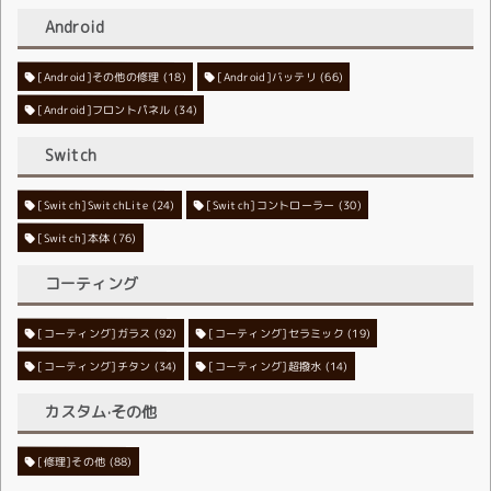
Android
[Android]その他の修理
[Android]バッテリ
(18)
(66)
[Android]フロントパネル
(34)
Switch
[Switch]SwitchLite
[Switch]コントローラー
(24)
(30)
[Switch]本体
(76)
コーティング
[コーティング]ガラス
[コーティング]セラミック
(92)
(19)
[コーティング]チタン
[コーティング]超撥水
(34)
(14)
カスタム·その他
[修理]その他
(88)