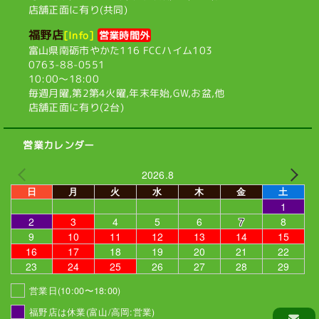
店舗正面に有り(共同)
福野店
[Info]
営業時間外
富山県南砺市やかた116
FCCハイム103
0763-88-0551
10:00〜18:00
毎週月曜,第2第4火曜,
年末年始,GW,お盆,他
店舗正面に有り(2台)
営業カレンダー
2026.8
日
月
火
水
木
金
土
1
2
3
4
5
6
7
8
9
10
11
12
13
14
15
16
17
18
19
20
21
22
23
24
25
26
27
28
29
営業日(10:00〜18:00)
福野店は休業(富山/高岡:営業)