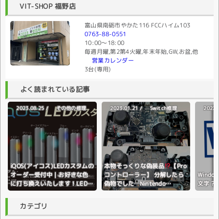
VIT-SHOP 福野店
富山県南砺市やかた116 FCCハイム103
0763-88-0551
10:00〜18:00
毎週月曜,第2第4火曜,年末年始,GW,お盆,他
営業カレンダー
3台(専用)
よく読まれている記事
2023.08.25 /
2023.01.21 /
2022.
その他の修理
Switch修理
iQOS(アイコス)LEDカスタムの
本物そっくりな偽装品
【Pro
オーダー受付中｜お好きな色
コントローラー】 分解したら
Wind
に打ち換えいたします！LEDラ
偽物でした…Nintendo
文字？
イトの色変更♪全国配送対応♪
Switch(ニンテンドースイッ
チ)
カテゴリ