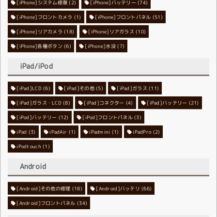
[iPhone]システム修復
[iPhone]バッテリー
(2)
(74)
[iPhone]フロントカメラ
[iPhone]フロントパネル
(1)
(51)
[iPhone]リアカメラ
[iPhone]リアガラス
(18)
(10)
[iPhone]各種ボタン
[iPhone]水没
(6)
(7)
iPad/iPod
[iPad]LCD
[iPad]その他
(6)
[iPad]ガラス
(5)
(11)
[iPad]ガラス・LCD
[iPad]コネクター
(8)
[iPad]バッテリー
(4)
(21)
[iPod]バッテリー
[iPod]フロントパネル
(12)
(3)
iPad
(3)
iPadAir
(1)
iPadmini
(1)
iPadPro
(2)
iPodtouch
(1)
Android
[Android]その他の修理
[Android]バッテリ
(18)
(66)
[Android]フロントパネル
(34)