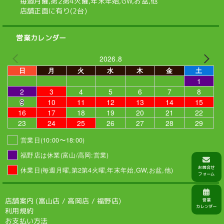
毎週月曜,第2第4火曜,
年末年始,GW,お盆,他
店舗正面に有り(2台)
営業カレンダー
2026.8
日
月
火
水
木
金
土
1
2
3
4
5
6
7
8
9
10
11
12
13
14
15
16
17
18
19
20
21
22
23
24
25
26
27
28
29
営業日(10:00〜18:00)
福野店は休業(富山/高岡:営業)
休業日(毎週月曜,第2第4火曜,年末年始,GW,お盆,他)
店舗案内 (
富山店
/
高岡店
/
福野店
)
利用規約
お支払い方法