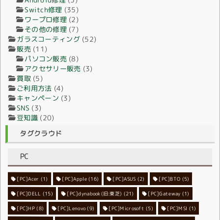
Switch修理
(35)
ワープロ修理
(2)
その他の修理
(7)
ガラスコーティング
(52)
販売
(11)
パソコン販売
(8)
アクセサリー販売
(3)
買取
(5)
ご利用方法
(4)
キャンペーン
(3)
SNS
(3)
豆知識
(20)
タグクラウド
PC
[PC]Acer
[PC]Apple
(1)
(16)
[PC]ASUS
(2)
[PC]BTO
(5)
[PC]DELL
[PC]dynabook(旧:東芝)
(15)
[PC]Gateway
(21)
(1)
[PC]HP
(8)
[PC]Lenovo
[PC]Microsoft
(9)
[PC]MSI
(5)
(1)