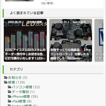
3台(専用)
よく読まれている記事
2023.08.25 /
2023.01.21 /
2022.
その他の修理
Switch修理
iQOS(アイコス)LEDカスタムの
本物そっくりな偽装品
【Pro
オーダー受付中｜お好きな色
コントローラー】 分解したら
Wind
に打ち換えいたします！LEDラ
偽物でした…Nintendo
文字？
イトの色変更♪全国配送対応♪
Switch(ニンテンドースイッ
チ)
カテゴリ
お知らせ
(3)
修理
(129)
パソコン修理
(32)
データ復旧
(1)
iPhone修理
(39)
iPad修理
(8)
Android修理
(5)