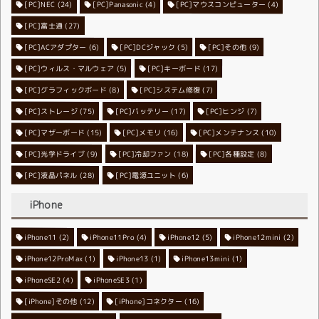
[PC]NEC
[PC]Panasonic
(24)
[PC]マウスコンピューター
(4)
(4)
[PC]富士通
(27)
[PC]ACアダプター
[PC]DCジャック
(6)
[PC]その他
(5)
(9)
[PC]ウィルス・マルウェア
[PC]キーボード
(5)
(17)
[PC]グラフィックボード
[PC]システム修復
(8)
(7)
[PC]ストレージ
[PC]バッテリー
(75)
[PC]ヒンジ
(17)
(7)
[PC]マザーボード
[PC]メモリ
(15)
[PC]メンテナンス
(16)
(10)
[PC]光学ドライブ
[PC]冷却ファン
(9)
[PC]各種設定
(18)
(8)
[PC]液晶パネル
[PC]電源ユニット
(28)
(6)
iPhone
iPhone11
iPhone11Pro
(2)
iPhone12
(4)
iPhone12mini
(5)
(2)
iPhone12ProMax
iPhone13
(1)
iPhone13mini
(1)
(1)
iPhoneSE2
iPhoneSE3
(4)
(1)
[iPhone]その他
[iPhone]コネクター
(12)
(16)