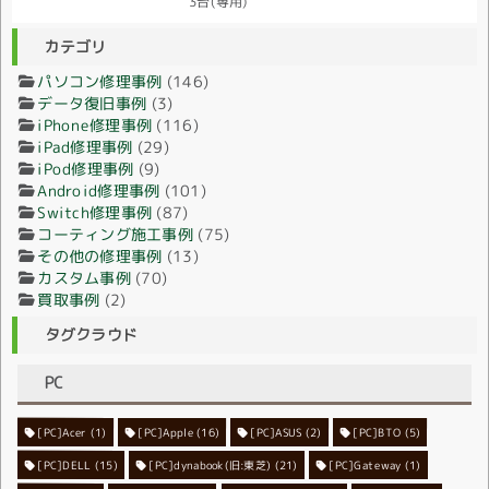
3台(専用)
カテゴリ
パソコン修理事例
(146)
データ復旧事例
(3)
iPhone修理事例
(116)
iPad修理事例
(29)
iPod修理事例
(9)
Android修理事例
(101)
Switch修理事例
(87)
コーティング施工事例
(75)
その他の修理事例
(13)
カスタム事例
(70)
買取事例
(2)
タグクラウド
PC
[PC]Acer
[PC]Apple
(1)
(16)
[PC]ASUS
(2)
[PC]BTO
(5)
[PC]DELL
[PC]dynabook(旧:東芝)
(15)
[PC]Gateway
(21)
(1)