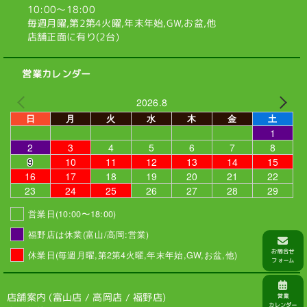
10:00〜18:00
毎週月曜,第2第4火曜,
年末年始,GW,お盆,他
店舗正面に有り(2台)
営業カレンダー
2026.8
日
月
火
水
木
金
土
1
2
3
4
5
6
7
8
9
10
11
12
13
14
15
16
17
18
19
20
21
22
23
24
25
26
27
28
29
営業日(10:00〜18:00)
福野店は休業(富山/高岡:営業)
休業日(毎週月曜,第2第4火曜,年末年始,GW,お盆,他)
店舗案内 (
富山店
/
高岡店
/
福野店
)