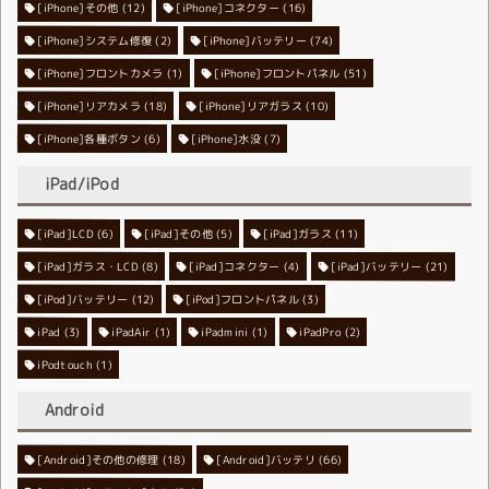
[iPhone]その他
[iPhone]コネクター
(12)
(16)
[iPhone]システム修復
[iPhone]バッテリー
(2)
(74)
[iPhone]フロントカメラ
[iPhone]フロントパネル
(1)
(51)
[iPhone]リアカメラ
[iPhone]リアガラス
(18)
(10)
[iPhone]各種ボタン
[iPhone]水没
(6)
(7)
iPad/iPod
[iPad]LCD
[iPad]その他
(6)
[iPad]ガラス
(5)
(11)
[iPad]ガラス・LCD
[iPad]コネクター
(8)
[iPad]バッテリー
(4)
(21)
[iPod]バッテリー
[iPod]フロントパネル
(12)
(3)
iPad
(3)
iPadAir
(1)
iPadmini
(1)
iPadPro
(2)
iPodtouch
(1)
Android
[Android]その他の修理
[Android]バッテリ
(18)
(66)