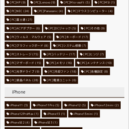
[PC]HP
(9)
[PC]Lenovo
[PC]Microsoft
(9)
[PC]MSI
(5)
(1)
[PC]NEC
[PC]Panasonic
(24)
[PC]マウスコンピューター
(4)
(4)
[PC]富士通
(27)
[PC]ACアダプター
[PC]DCジャック
(6)
[PC]その他
(5)
(9)
[PC]ウィルス・マルウェア
[PC]キーボード
(5)
(17)
[PC]グラフィックボード
[PC]システム修復
(8)
(7)
[PC]ストレージ
[PC]バッテリー
(75)
[PC]ヒンジ
(17)
(7)
[PC]マザーボード
[PC]メモリ
(15)
[PC]メンテナンス
(16)
(10)
[PC]光学ドライブ
[PC]冷却ファン
(9)
[PC]各種設定
(18)
(8)
[PC]液晶パネル
[PC]電源ユニット
(28)
(6)
iPhone
iPhone11
iPhone11Pro
(3)
iPhone12
(5)
iPhone12mini
(5)
(2)
iPhone12ProMax
iPhone13
(1)
iPhone13mini
(1)
(1)
iPhoneSE2
iPhoneSE3
(4)
(1)