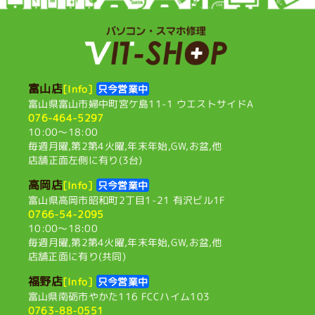
富山店
[Info]
只今営業中
富山県富山市婦中町宮ケ島11-1
ウエストサイドA
076-464-5297
10:00〜18:00
毎週月曜,第2第4火曜,
年末年始,GW,お盆,他
店舗正面左側に有り(3台)
高岡店
[Info]
只今営業中
富山県高岡市昭和町2丁目1-21
有沢ビル1F
0766-54-2095
10:00〜18:00
毎週月曜,第2第4火曜,
年末年始,GW,お盆,他
店舗正面に有り(共同)
福野店
[Info]
只今営業中
富山県南砺市やかた116
FCCハイム103
0763-88-0551