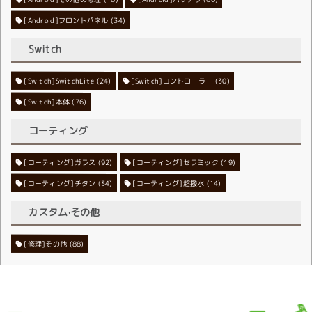
[Android]フロントパネル
(34)
Switch
[Switch]SwitchLite
[Switch]コントローラー
(24)
(30)
[Switch]本体
(76)
コーティング
[コーティング]ガラス
[コーティング]セラミック
(92)
(19)
[コーティング]チタン
[コーティング]超撥水
(34)
(14)
カスタム·その他
[修理]その他
(88)