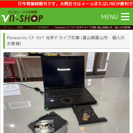
只今営業時間外です。お問合せはメールまたはLINEが便利です。【営業時
MENU
ホーム
事例
パソコン修理事例
Panasonic CF-SV1 光学ドライブ交換
(富山県富山市・個人のお客様)
Panasonic CF-SV1 光学ドライブ交換 (富山県富山市・個人の
お客様)