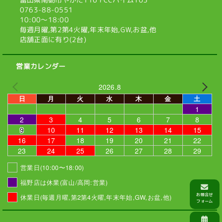
0763-88-0551
10:00〜18:00
毎週月曜,第2第4火曜,
年末年始,GW,お盆,他
店舗正面に有り(2台)
営業カレンダー
2026.8
日
月
火
水
木
金
土
1
2
3
4
5
6
7
8
9
10
11
12
13
14
15
16
17
18
19
20
21
22
23
24
25
26
27
28
29
営業日(10:00〜18:00)
福野店は休業(富山/高岡:営業)
休業日(毎週月曜,第2第4火曜,年末年始,GW,お盆,他)