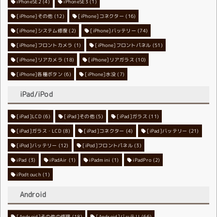
iPhoneSE2
iPhoneSE3
(4)
(1)
[iPhone]その他
[iPhone]コネクター
(12)
(16)
[iPhone]システム修復
[iPhone]バッテリー
(2)
(74)
[iPhone]フロントカメラ
[iPhone]フロントパネル
(1)
(51)
[iPhone]リアカメラ
[iPhone]リアガラス
(18)
(10)
[iPhone]各種ボタン
[iPhone]水没
(6)
(7)
iPad/iPod
[iPad]LCD
[iPad]その他
(6)
[iPad]ガラス
(5)
(11)
[iPad]ガラス・LCD
[iPad]コネクター
(8)
[iPad]バッテリー
(4)
(21)
[iPod]バッテリー
[iPod]フロントパネル
(12)
(3)
iPad
(3)
iPadAir
(1)
iPadmini
(1)
iPadPro
(2)
iPodtouch
(1)
Android
[Android]その他の修理
[Android]バッテリ
(18)
(66)