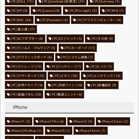
[PC]DELL
[PC]dynabook(旧:東芝)
(15)
[PC]Gateway
(21)
(1)
[PC]HP
(8)
[PC]Lenovo
[PC]Microsoft
(9)
[PC]MSI
(5)
(1)
[PC]NEC
[PC]Panasonic
(24)
[PC]マウスコンピューター
(4)
(4)
[PC]富士通
(27)
[PC]ACアダプター
[PC]DCジャック
(6)
[PC]その他
(5)
(9)
[PC]ウィルス・マルウェア
[PC]キーボード
(5)
(17)
[PC]グラフィックボード
[PC]システム修復
(8)
(7)
[PC]ストレージ
[PC]バッテリー
(75)
[PC]ヒンジ
(17)
(7)
[PC]マザーボード
[PC]メモリ
(15)
[PC]メンテナンス
(16)
(10)
[PC]光学ドライブ
[PC]冷却ファン
(9)
[PC]各種設定
(18)
(8)
[PC]液晶パネル
[PC]電源ユニット
(28)
(6)
iPhone
iPhone11
iPhone11Pro
(2)
iPhone12
(4)
iPhone12mini
(5)
(2)
iPhone12ProMax
iPhone13
(1)
iPhone13mini
(1)
(1)