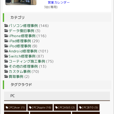
営業カレンダー
3台(専用)
カテゴリ
パソコン修理事例
(146)
データ復旧事例
(3)
iPhone修理事例
(116)
iPad修理事例
(29)
iPod修理事例
(9)
Android修理事例
(101)
Switch修理事例
(87)
コーティング施工事例
(75)
その他の修理事例
(13)
カスタム事例
(70)
買取事例
(2)
タグクラウド
PC
[PC]Acer
[PC]Apple
(1)
(16)
[PC]ASUS
(2)
[PC]BTO
(5)