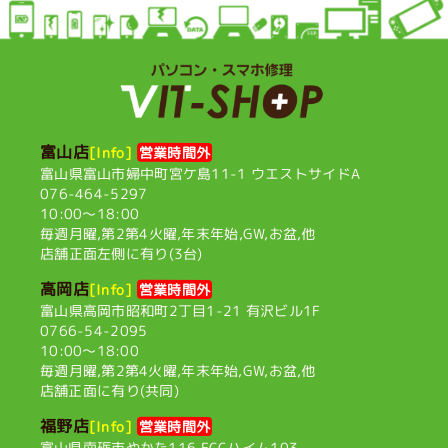
富山店
[Info]
営業時間外
富山県富山市婦中町宮ケ島11-1
ウエストサイドA
076-464-5297
10:00〜18:00
毎週月曜,第2第4火曜,
年末年始,GW,お盆,他
店舗正面左側に有り(3台)
高岡店
[Info]
営業時間外
富山県高岡市昭和町2丁目1-21
有沢ビル1F
0766-54-2095
10:00〜18:00
毎週月曜,第2第4火曜,
年末年始,GW,お盆,他
店舗正面に有り(共同)
福野店
[Info]
営業時間外
富山県南砺市やかた116
FCCハイム103