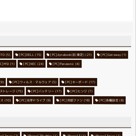
BTO
[PC]DELL
(5)
[PC]dynabook(旧:東芝)
(15)
[PC]Gateway
(21)
(1)
PC]MSI
(1)
[PC]NEC
[PC]Panasonic
(24)
(4)
[PC]ウィルス・マルウェア
(9)
[PC]キーボード
(5)
(17)
C]ストレージ
[PC]バッテリー
(75)
[PC]ヒンジ
(17)
(7)
ンス
[PC]光学ドライブ
(10)
[PC]冷却ファン
(9)
[PC]各種設定
(18)
(8)
ne12mini
iPhone12ProMax
(2)
iPhone13
(1)
iPhone13mini
(1)
(1)