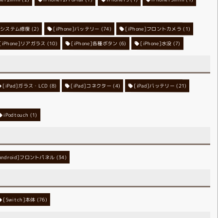
ne]システム修復
[iPhone]バッテリー
(2)
[iPhone]フロントカメラ
(74)
(1)
[iPhone]リアガラス
[iPhone]各種ボタン
(10)
[iPhone]水没
(6)
(7)
[iPad]ガラス・LCD
[iPad]コネクター
(8)
[iPad]バッテリー
(4)
(21)
iPodtouch
(1)
Android]フロントパネル
(34)
[Switch]本体
(76)