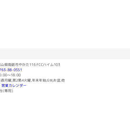
山県南砺市やかた116 FCCハイム103
763-88-0551
0:00〜18:00
週月曜,第2第4火曜,年末年始,GW,お盆,他
営業カレンダー
台(専用)