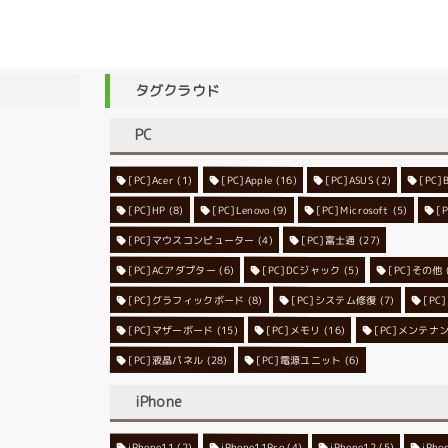
タグクラウド
PC
[PC]Acer
[PC]Apple
(1)
(16)
[PC]ASUS
(2)
[PC]
[PC]HP
(8)
[PC]Lenovo
[PC]Microsoft
(9)
[
(5)
[PC]マウスコンピューター
[PC]富士通
(4)
(27)
[PC]ACアダプター
[PC]DCジャック
(6)
[PC]その他
(5)
[PC]グラフィックボード
[PC]システム修復
(8)
[P
(7)
[PC]マザーボード
[PC]メモリ
(15)
[PC]メンテナ
(16)
[PC]液晶パネル
[PC]電源ユニット
(28)
(6)
iPhone
iPhone11
iPhone11Pro
(2)
iPhone12
(4)
iPho
(5)