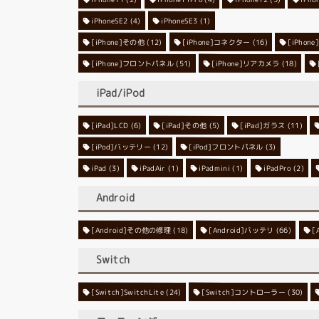
iPhoneSE2
iPhoneSE3
(4)
(1)
[iPhone]その他
[iPhone]コネクター
(12)
[iPho
(16)
[iPhone]フロントパネル
[iPhone]リアカメラ
(51)
(18)
iPad/iPod
[iPad]LCD
[iPad]その他
(6)
[iPad]ガラス
(5)
(11)
[iPod]バッテリー
[iPod]フロントパネル
(12)
(3)
iPad
(3)
iPadAir
(1)
iPadmini
(1)
iPadPro
(2)
Android
[Android]その他の修理
[Android]バッテリ
(18)
[
(66)
Switch
[Switch]SwitchLite
[Switch]コントローラー
(24)
(30)