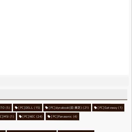
BTO
[PC]DELL
(5)
[PC]dynabook(旧:東芝)
(15)
[PC]Gateway
(21)
(1)
PC]MSI
(1)
[PC]NEC
[PC]Panasonic
(24)
(4)