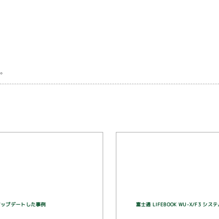
。
1へアップデートした事例
富士通 LIFEBOOK WU-X/F3 