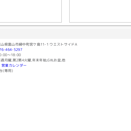
富山県富山市婦中町宮ケ島11-1 ウエストサイドA
76-464-5297
0:00〜18:00
週月曜,第2第4火曜,年末年始,GW,お盆,他
営業カレンダー
台(専用)