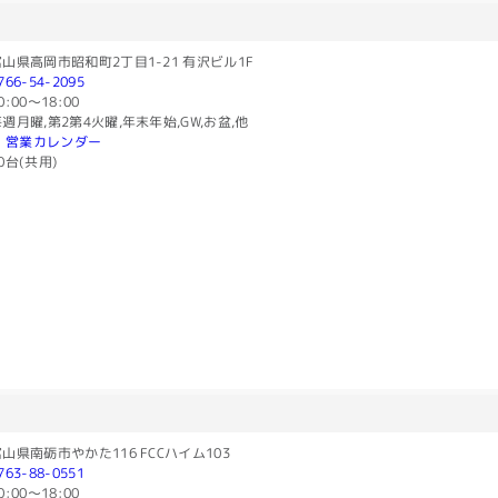
山県高岡市昭和町2丁目1-21 有沢ビル1F
766-54-2095
0:00〜18:00
週月曜,第2第4火曜,年末年始,GW,お盆,他
営業カレンダー
0台(共用)
山県南砺市やかた116 FCCハイム103
763-88-0551
0:00〜18:00