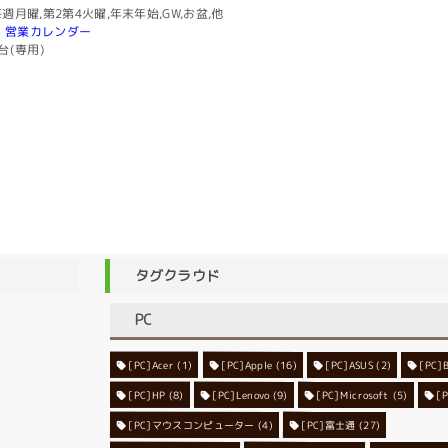
週月曜,第2第4火曜,年末年始,GW,お盆,他
営業カレンダー
台(専用)
タグクラウド
PC
[PC]Acer
[PC]Apple
(1)
(16)
[PC]ASUS
(2)
[PC]
[PC]HP
(8)
[PC]Lenovo
[PC]Microsoft
(9)
[
(5)
[PC]マウスコンピューター
[PC]富士通
(4)
(27)