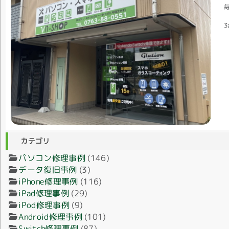
毎
3
カテゴリ
パソコン修理事例
(146)
データ復旧事例
(3)
iPhone修理事例
(116)
iPad修理事例
(29)
iPod修理事例
(9)
Android修理事例
(101)
Switch修理事例
(87)