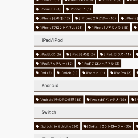
iPhoneSE2
iPhoneSE3
(4)
(1)
[iPhone]その他
[iPhone]コネクター
(12)
[iPho
(16)
[iPhone]フロントパネル
[iPhone]リアカメラ
(51)
(18)
iPad/iPod
[iPad]LCD
[iPad]その他
(6)
[iPad]ガラス
(5)
(11)
[iPod]バッテリー
[iPod]フロントパネル
(12)
(3)
iPad
(3)
iPadAir
(1)
iPadmini
(1)
iPadPro
(2)
Android
[Android]その他の修理
[Android]バッテリ
(18)
[
(66)
Switch
[Switch]SwitchLite
[Switch]コントローラー
(24)
(30)