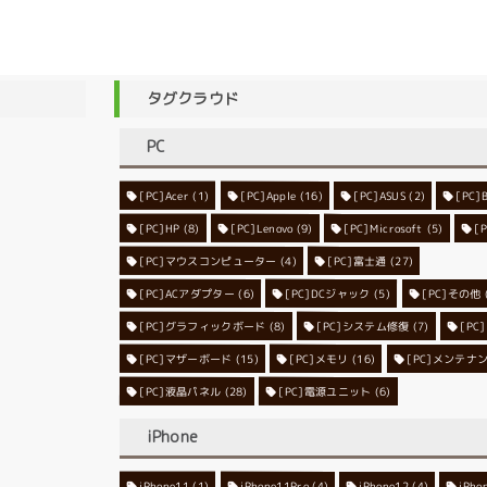
タグクラウド
PC
[PC]Acer
[PC]Apple
(1)
(16)
[PC]ASUS
(2)
[PC]
[PC]HP
(8)
[PC]Lenovo
[PC]Microsoft
(9)
[
(5)
[PC]マウスコンピューター
[PC]富士通
(4)
(27)
[PC]ACアダプター
[PC]DCジャック
(6)
[PC]その他
(5)
[PC]グラフィックボード
[PC]システム修復
(8)
[P
(7)
[PC]マザーボード
[PC]メモリ
(15)
[PC]メンテナ
(16)
[PC]液晶パネル
[PC]電源ユニット
(28)
(6)
iPhone
iPhone11
iPhone11Pro
(1)
iPhone12
(4)
iPho
(4)