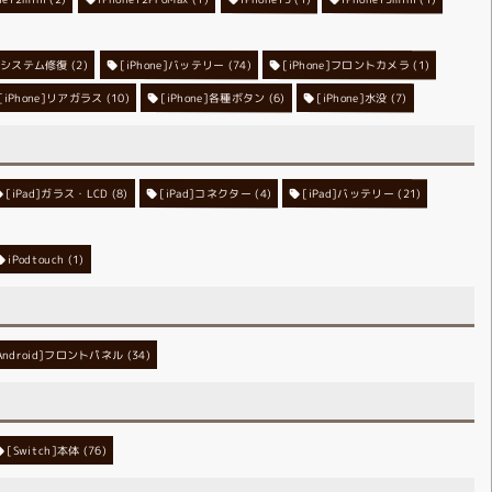
ne]システム修復
[iPhone]バッテリー
(2)
[iPhone]フロントカメラ
(74)
(1)
[iPhone]リアガラス
[iPhone]各種ボタン
(10)
[iPhone]水没
(6)
(7)
[iPad]ガラス・LCD
[iPad]コネクター
(8)
[iPad]バッテリー
(4)
(21)
iPodtouch
(1)
Android]フロントパネル
(34)
[Switch]本体
(76)