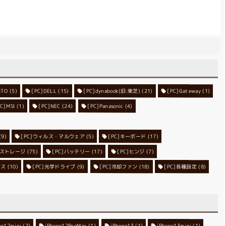
BTO
[PC]DELL
(5)
[PC]dynabook(旧:東芝)
(15)
[PC]Gateway
(21)
(1)
PC]MSI
(1)
[PC]NEC
[PC]Panasonic
(24)
(4)
[PC]ウィルス・マルウェア
(9)
[PC]キーボード
(5)
(17)
C]ストレージ
[PC]バッテリー
(75)
[PC]ヒンジ
(17)
(7)
ンス
[PC]光学ドライブ
(10)
[PC]冷却ファン
(9)
[PC]各種設定
(18)
(8)
ne12mini
iPhone12ProMax
(2)
iPhone13
(1)
iPhone13mini
(1)
(1)