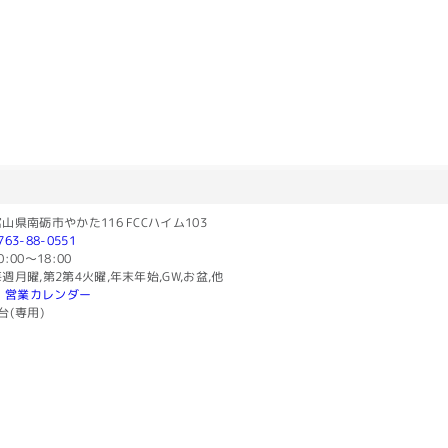
山県南砺市やかた116 FCCハイム103
763-88-0551
0:00〜18:00
週月曜,第2第4火曜,年末年始,GW,お盆,他
営業カレンダー
台(専用)