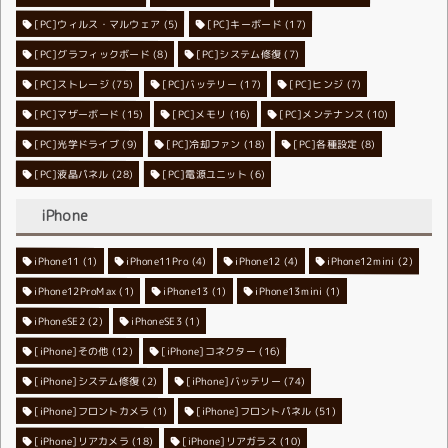
[PC]ウィルス・マルウェア
[PC]キーボード
(5)
(17)
[PC]グラフィックボード
[PC]システム修復
(8)
(7)
[PC]ストレージ
[PC]バッテリー
(75)
[PC]ヒンジ
(17)
(7)
[PC]マザーボード
[PC]メモリ
(15)
[PC]メンテナンス
(16)
(10)
[PC]光学ドライブ
[PC]冷却ファン
(9)
[PC]各種設定
(18)
(8)
[PC]液晶パネル
[PC]電源ユニット
(28)
(6)
iPhone
iPhone11
iPhone11Pro
(1)
iPhone12
(4)
iPhone12mini
(4)
(2)
iPhone12ProMax
iPhone13
(1)
iPhone13mini
(1)
(1)
iPhoneSE2
iPhoneSE3
(2)
(1)
[iPhone]その他
[iPhone]コネクター
(12)
(16)
[iPhone]システム修復
[iPhone]バッテリー
(2)
(74)
[iPhone]フロントカメラ
[iPhone]フロントパネル
(1)
(51)
[iPhone]リアカメラ
[iPhone]リアガラス
(18)
(10)