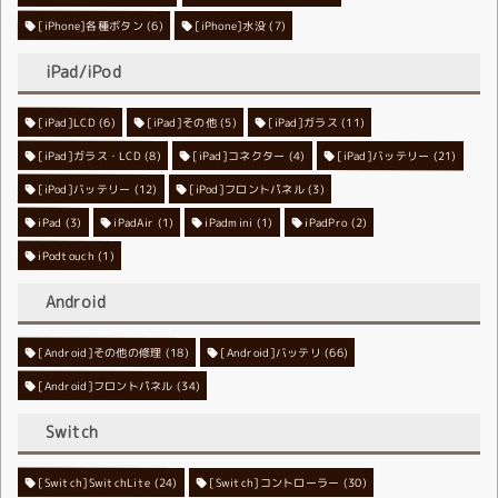
[iPhone]各種ボタン
[iPhone]水没
(6)
(7)
iPad/iPod
[iPad]LCD
[iPad]その他
(6)
[iPad]ガラス
(5)
(11)
[iPad]ガラス・LCD
[iPad]コネクター
(8)
[iPad]バッテリー
(4)
(21)
[iPod]バッテリー
[iPod]フロントパネル
(12)
(3)
iPad
(3)
iPadAir
(1)
iPadmini
(1)
iPadPro
(2)
iPodtouch
(1)
Android
[Android]その他の修理
[Android]バッテリ
(18)
(66)
[Android]フロントパネル
(34)
Switch
[Switch]SwitchLite
[Switch]コントローラー
(24)
(30)