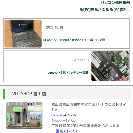
パソコン修理事例
[PC]液晶パネル
[PC]DELL
2022.10.28
«TOSHIBA Satellite B553/J キーボード交換
2022.11.05
Lenovo X390 バッテリー交換»
VIT-SHOP 富山店
富山県富山市婦中町宮ケ島11-1 ウエストサイ
ドA
076-464-5297
10:00〜18:00
毎週月曜,第2第4火曜,年末年始,GW,お盆,他
営業カレンダー