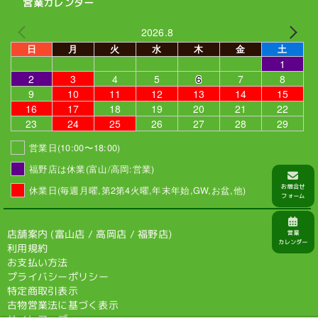
営業カレンダー
2026.8
日
月
火
水
木
金
土
1
2
3
4
5
6
7
8
9
10
11
12
13
14
15
16
17
18
19
20
21
22
23
24
25
26
27
28
29
営業日(10:00〜18:00)
福野店は休業(富山/高岡:営業)
休業日(毎週月曜,第2第4火曜,年末年始,GW,お盆,他)
店舗案内 (
富山店
/
高岡店
/
福野店
)
利用規約
お支払い方法
プライバシーポリシー
特定商取引表示
古物営業法に基づく表示