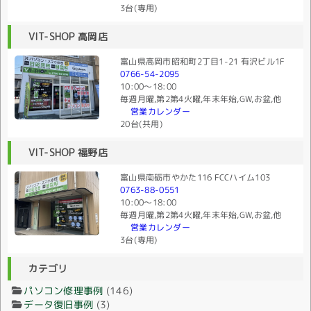
3台(専用)
VIT-SHOP 高岡店
富山県高岡市昭和町2丁目1-21 有沢ビル1F
0766-54-2095
10:00〜18:00
毎週月曜,第2第4火曜,年末年始,GW,お盆,他
営業カレンダー
20台(共用)
VIT-SHOP 福野店
富山県南砺市やかた116 FCCハイム103
0763-88-0551
10:00〜18:00
毎週月曜,第2第4火曜,年末年始,GW,お盆,他
営業カレンダー
3台(専用)
カテゴリ
パソコン修理事例
(146)
データ復旧事例
(3)