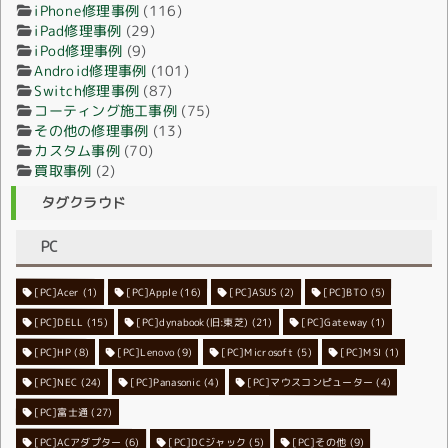
iPhone修理事例
(116)
iPad修理事例
(29)
iPod修理事例
(9)
Android修理事例
(101)
Switch修理事例
(87)
コーティング施工事例
(75)
その他の修理事例
(13)
カスタム事例
(70)
買取事例
(2)
タグクラウド
PC
[PC]Acer
[PC]Apple
(1)
(16)
[PC]ASUS
(2)
[PC]BTO
(5)
[PC]DELL
[PC]dynabook(旧:東芝)
(15)
[PC]Gateway
(21)
(1)
[PC]HP
(8)
[PC]Lenovo
[PC]Microsoft
(9)
[PC]MSI
(5)
(1)
[PC]NEC
[PC]Panasonic
(24)
[PC]マウスコンピューター
(4)
(4)
[PC]富士通
(27)
[PC]ACアダプター
[PC]DCジャック
(6)
[PC]その他
(5)
(9)