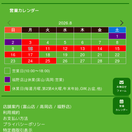
営業カレンダー
2026.8
日
月
火
水
木
金
土
1
2
3
4
5
6
7
8
9
10
11
12
13
14
15
16
17
18
19
20
21
22
23
24
25
26
27
28
29
営業日(10:00〜18:00)
福野店は休業(富山/高岡:営業)
休業日(毎週月曜,第2第4火曜,年末年始,GW,お盆,他)
店舗案内 (
富山店
/
高岡店
/
福野店
)
利用規約
お支払い方法
プライバシーポリシー
特定商取引表示