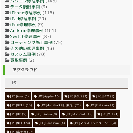
パソコン修理事例
(146)
データ復旧事例
(3)
iPhone修理事例
(116)
iPad修理事例
(29)
iPod修理事例
(9)
Android修理事例
(101)
Switch修理事例
(87)
コーティング施工事例
(75)
その他の修理事例
(13)
カスタム事例
(70)
買取事例
(2)
タグクラウド
PC
[PC]Acer
[PC]Apple
(1)
(16)
[PC]ASUS
(2)
[PC]BTO
(5)
[PC]DELL
[PC]dynabook(旧:東芝)
(15)
[PC]Gateway
(21)
(1)
[PC]HP
(9)
[PC]Lenovo
[PC]Microsoft
(9)
[PC]MSI
(5)
(1)
[PC]NEC
[PC]Panasonic
(24)
[PC]マウスコンピューター
(4)
(4)
[PC]富士通
(27)