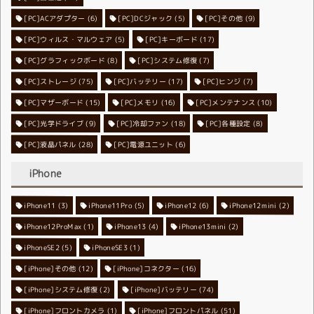
[PC]ACアダプター
[PC]DCジャック
(6)
[PC]その他
(5)
(9)
[PC]ウィルス・マルウェア
[PC]キーボード
(5)
(17)
[PC]グラフィックボード
[PC]システム修復
(8)
(7)
[PC]ストレージ
[PC]バッテリー
(75)
[PC]ヒンジ
(17)
(7)
[PC]マザーボード
[PC]メモリ
(15)
[PC]メンテナンス
(16)
(10)
[PC]光学ドライブ
[PC]冷却ファン
(9)
[PC]各種設定
(18)
(8)
[PC]液晶パネル
[PC]電源ユニット
(28)
(6)
iPhone
iPhone11
iPhone11Pro
(3)
iPhone12
(5)
iPhone12mini
(6)
(2)
iPhone12ProMax
iPhone13
(1)
iPhone13mini
(4)
(2)
iPhoneSE2
iPhoneSE3
(5)
(1)
[iPhone]その他
[iPhone]コネクター
(12)
(16)
[iPhone]システム修復
[iPhone]バッテリー
(2)
(74)
[iPhone]フロントカメラ
[iPhone]フロントパネル
(1)
(51)