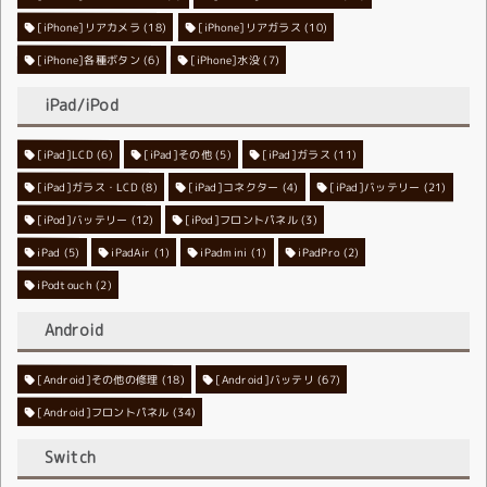
[iPhone]リアカメラ
[iPhone]リアガラス
(18)
(10)
[iPhone]各種ボタン
[iPhone]水没
(6)
(7)
iPad/iPod
[iPad]LCD
[iPad]その他
(6)
[iPad]ガラス
(5)
(11)
[iPad]ガラス・LCD
[iPad]コネクター
(8)
[iPad]バッテリー
(4)
(21)
[iPod]バッテリー
[iPod]フロントパネル
(12)
(3)
iPad
(5)
iPadAir
(1)
iPadmini
(1)
iPadPro
(2)
iPodtouch
(2)
Android
[Android]その他の修理
[Android]バッテリ
(18)
(67)
[Android]フロントパネル
(34)
Switch