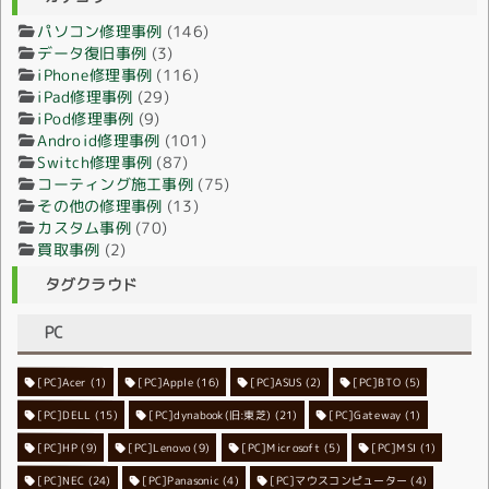
パソコン修理事例
(146)
データ復旧事例
(3)
iPhone修理事例
(116)
iPad修理事例
(29)
iPod修理事例
(9)
Android修理事例
(101)
Switch修理事例
(87)
コーティング施工事例
(75)
その他の修理事例
(13)
カスタム事例
(70)
買取事例
(2)
タグクラウド
PC
[PC]Acer
[PC]Apple
(1)
(16)
[PC]ASUS
(2)
[PC]BTO
(5)
[PC]DELL
[PC]dynabook(旧:東芝)
(15)
[PC]Gateway
(21)
(1)
[PC]HP
(9)
[PC]Lenovo
[PC]Microsoft
(9)
[PC]MSI
(5)
(1)
[PC]NEC
[PC]Panasonic
(24)
[PC]マウスコンピューター
(4)
(4)