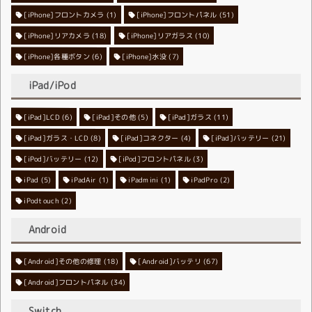
[iPhone]フロントカメラ
[iPhone]フロントパネル
(1)
(51)
[iPhone]リアカメラ
[iPhone]リアガラス
(18)
(10)
[iPhone]各種ボタン
[iPhone]水没
(6)
(7)
iPad/iPod
[iPad]LCD
[iPad]その他
(6)
[iPad]ガラス
(5)
(11)
[iPad]ガラス・LCD
[iPad]コネクター
(8)
[iPad]バッテリー
(4)
(21)
[iPod]バッテリー
[iPod]フロントパネル
(12)
(3)
iPad
(5)
iPadAir
(1)
iPadmini
(1)
iPadPro
(2)
iPodtouch
(2)
Android
[Android]その他の修理
[Android]バッテリ
(18)
(67)
[Android]フロントパネル
(34)
Switch