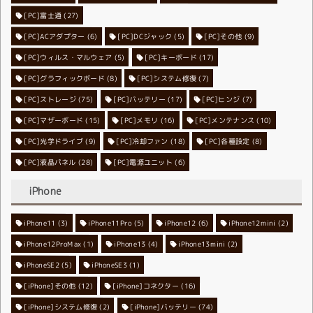
[PC]富士通
(27)
[PC]ACアダプター
[PC]DCジャック
(6)
[PC]その他
(5)
(9)
[PC]ウィルス・マルウェア
[PC]キーボード
(5)
(17)
[PC]グラフィックボード
[PC]システム修復
(8)
(7)
[PC]ストレージ
[PC]バッテリー
(75)
[PC]ヒンジ
(17)
(7)
[PC]マザーボード
[PC]メモリ
(15)
[PC]メンテナンス
(16)
(10)
[PC]光学ドライブ
[PC]冷却ファン
(9)
[PC]各種設定
(18)
(8)
[PC]液晶パネル
[PC]電源ユニット
(28)
(6)
iPhone
iPhone11
iPhone11Pro
(3)
iPhone12
(5)
iPhone12mini
(6)
(2)
iPhone12ProMax
iPhone13
(1)
iPhone13mini
(4)
(2)
iPhoneSE2
iPhoneSE3
(5)
(1)
[iPhone]その他
[iPhone]コネクター
(12)
(16)
[iPhone]システム修復
[iPhone]バッテリー
(2)
(74)