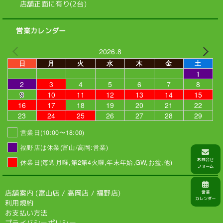
店舗正面に有り(2台)
営業カレンダー
2026.8
日
月
火
水
木
金
土
1
2
3
4
5
6
7
8
9
10
11
12
13
14
15
16
17
18
19
20
21
22
23
24
25
26
27
28
29
営業日(10:00〜18:00)
福野店は休業(富山/高岡:営業)
休業日(毎週月曜,第2第4火曜,年末年始,GW,お盆,他)
店舗案内 (
富山店
/
高岡店
/
福野店
)
利用規約
お支払い方法
プライバシーポリシー