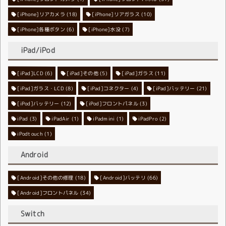
[iPhone]リアカメラ
[iPhone]リアガラス
(18)
(10)
[iPhone]各種ボタン
[iPhone]水没
(6)
(7)
iPad/iPod
[iPad]LCD
[iPad]その他
(6)
[iPad]ガラス
(5)
(11)
[iPad]ガラス・LCD
[iPad]コネクター
(8)
[iPad]バッテリー
(4)
(21)
[iPod]バッテリー
[iPod]フロントパネル
(12)
(3)
iPad
(3)
iPadAir
(1)
iPadmini
(1)
iPadPro
(2)
iPodtouch
(1)
Android
[Android]その他の修理
[Android]バッテリ
(18)
(66)
[Android]フロントパネル
(34)
Switch