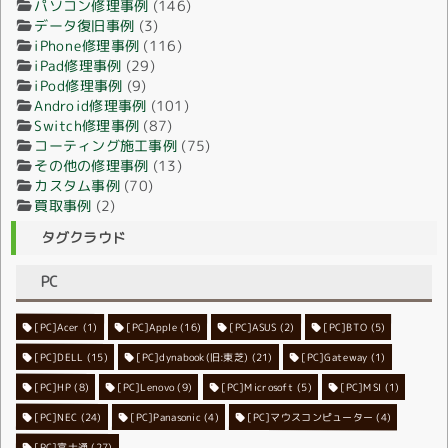
パソコン修理事例
(146)
データ復旧事例
(3)
iPhone修理事例
(116)
iPad修理事例
(29)
iPod修理事例
(9)
Android修理事例
(101)
Switch修理事例
(87)
コーティング施工事例
(75)
その他の修理事例
(13)
カスタム事例
(70)
買取事例
(2)
タグクラウド
PC
[PC]Acer
[PC]Apple
(1)
(16)
[PC]ASUS
(2)
[PC]BTO
(5)
[PC]DELL
[PC]dynabook(旧:東芝)
(15)
[PC]Gateway
(21)
(1)
[PC]HP
(8)
[PC]Lenovo
[PC]Microsoft
(9)
[PC]MSI
(5)
(1)
[PC]NEC
[PC]Panasonic
(24)
[PC]マウスコンピューター
(4)
(4)
[PC]富士通
(27)