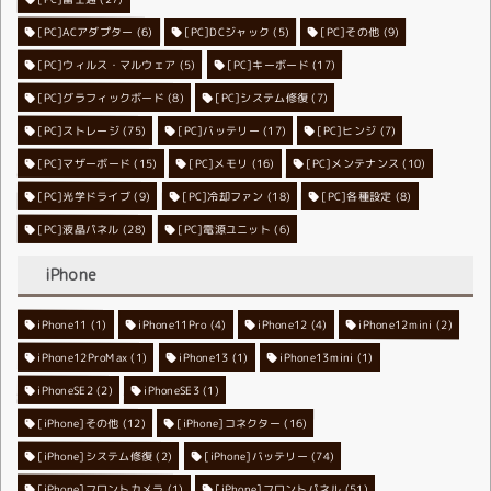
[PC]ACアダプター
[PC]DCジャック
(6)
[PC]その他
(5)
(9)
[PC]ウィルス・マルウェア
[PC]キーボード
(5)
(17)
[PC]グラフィックボード
[PC]システム修復
(8)
(7)
[PC]ストレージ
[PC]バッテリー
(75)
[PC]ヒンジ
(17)
(7)
[PC]マザーボード
[PC]メモリ
(15)
[PC]メンテナンス
(16)
(10)
[PC]光学ドライブ
[PC]冷却ファン
(9)
[PC]各種設定
(18)
(8)
[PC]液晶パネル
[PC]電源ユニット
(28)
(6)
iPhone
iPhone11
iPhone11Pro
(1)
iPhone12
(4)
iPhone12mini
(4)
(2)
iPhone12ProMax
iPhone13
(1)
iPhone13mini
(1)
(1)
iPhoneSE2
iPhoneSE3
(2)
(1)
[iPhone]その他
[iPhone]コネクター
(12)
(16)
[iPhone]システム修復
[iPhone]バッテリー
(2)
(74)
[iPhone]フロントカメラ
[iPhone]フロントパネル
(1)
(51)