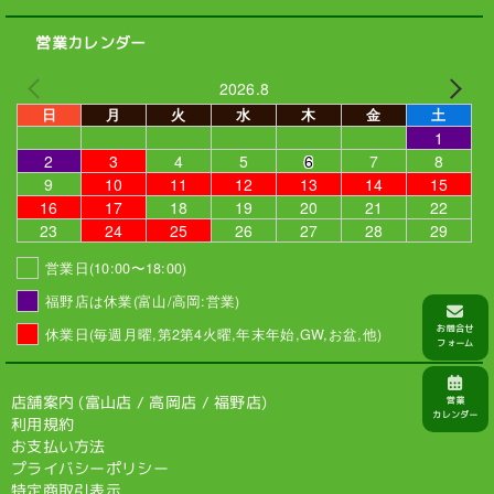
営業カレンダー
2026.8
日
月
火
水
木
金
土
1
2
3
4
5
6
7
8
9
10
11
12
13
14
15
16
17
18
19
20
21
22
23
24
25
26
27
28
29
営業日(10:00〜18:00)
福野店は休業(富山/高岡:営業)
休業日(毎週月曜,第2第4火曜,年末年始,GW,お盆,他)
店舗案内 (
富山店
/
高岡店
/
福野店
)
利用規約
お支払い方法
プライバシーポリシー
特定商取引表示