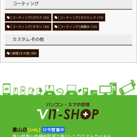
コーティング
[コーティング]ガラス
[コーティング]セラミック
(92)
(19)
[コーティング]チタン
[コーティング]超撥水
(34)
(14)
カスタム·その他
[修理]その他
(88)
富山店
[Info]
只今営業中
富山県富山市婦中町宮ケ島11-1
ウエストサイドA