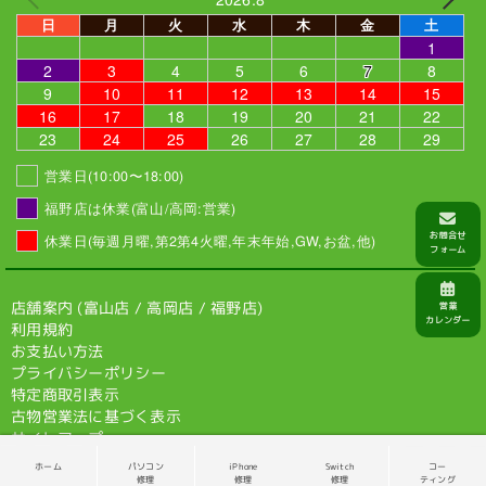
日
月
火
水
木
金
土
1
2
3
4
5
6
7
8
9
10
11
12
13
14
15
16
17
18
19
20
21
22
23
24
25
26
27
28
29
営業日(10:00〜18:00)
福野店は休業(富山/高岡:営業)
休業日(毎週月曜,第2第4火曜,年末年始,GW,お盆,他)
店舗案内 (
富山店
/
高岡店
/
福野店
)
利用規約
お支払い方法
プライバシーポリシー
特定商取引表示
古物営業法に基づく表示
サイトマップ
ホーム
パソコン
iPhone
Switch
コー
© 2026 VIT-SHOP
修理
修理
修理
ティング