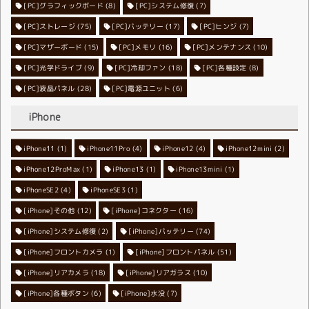
[PC]グラフィックボード
[PC]システム修復
(8)
(7)
[PC]ストレージ
[PC]バッテリー
(75)
[PC]ヒンジ
(17)
(7)
[PC]マザーボード
[PC]メモリ
(15)
[PC]メンテナンス
(16)
(10)
[PC]光学ドライブ
[PC]冷却ファン
(9)
[PC]各種設定
(18)
(8)
[PC]液晶パネル
[PC]電源ユニット
(28)
(6)
iPhone
iPhone11
iPhone11Pro
(1)
iPhone12
(4)
iPhone12mini
(4)
(2)
iPhone12ProMax
iPhone13
(1)
iPhone13mini
(1)
(1)
iPhoneSE2
iPhoneSE3
(4)
(1)
[iPhone]その他
[iPhone]コネクター
(12)
(16)
[iPhone]システム修復
[iPhone]バッテリー
(2)
(74)
[iPhone]フロントカメラ
[iPhone]フロントパネル
(1)
(51)
[iPhone]リアカメラ
[iPhone]リアガラス
(18)
(10)
[iPhone]各種ボタン
[iPhone]水没
(6)
(7)