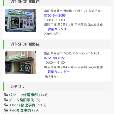
VIT-SHOP 高岡店
富山県高岡市昭和町2丁目1-21 有沢ビル1F
0766-54-2095
10:00〜18:00
毎週月曜,第2第4火曜,年末年始,GW,お盆,他
営業カレンダー
20台(共用)
VIT-SHOP 福野店
富山県南砺市やかた116 FCCハイム103
0763-88-0551
10:00〜18:00
毎週月曜,第2第4火曜,年末年始,GW,お盆,他
営業カレンダー
3台(専用)
カテゴリ
パソコン修理事例
(146)
データ復旧事例
(3)
iPhone修理事例
(116)
iPad修理事例
(29)