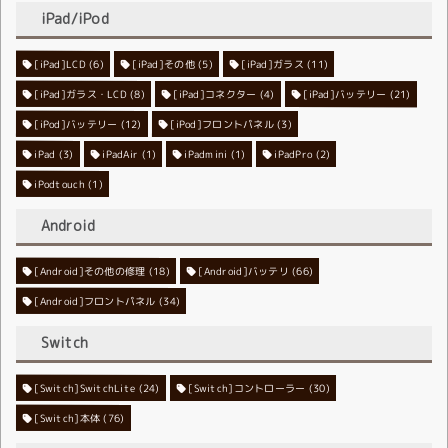
iPad/iPod
[iPad]LCD
[iPad]その他
(6)
[iPad]ガラス
(5)
(11)
[iPad]ガラス・LCD
[iPad]コネクター
(8)
[iPad]バッテリー
(4)
(21)
[iPod]バッテリー
[iPod]フロントパネル
(12)
(3)
iPad
(3)
iPadAir
(1)
iPadmini
(1)
iPadPro
(2)
iPodtouch
(1)
Android
[Android]その他の修理
[Android]バッテリ
(18)
(66)
[Android]フロントパネル
(34)
Switch
[Switch]SwitchLite
[Switch]コントローラー
(24)
(30)
[Switch]本体
(76)