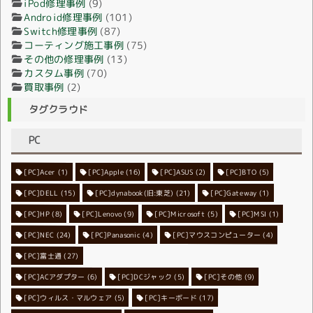
iPod修理事例
(9)
Android修理事例
(101)
Switch修理事例
(87)
コーティング施工事例
(75)
その他の修理事例
(13)
カスタム事例
(70)
買取事例
(2)
タグクラウド
PC
[PC]Acer
[PC]Apple
(1)
(16)
[PC]ASUS
(2)
[PC]BTO
(5)
[PC]DELL
[PC]dynabook(旧:東芝)
(15)
[PC]Gateway
(21)
(1)
[PC]HP
(8)
[PC]Lenovo
[PC]Microsoft
(9)
[PC]MSI
(5)
(1)
[PC]NEC
[PC]Panasonic
(24)
[PC]マウスコンピューター
(4)
(4)
[PC]富士通
(27)
[PC]ACアダプター
[PC]DCジャック
(6)
[PC]その他
(5)
(9)
[PC]ウィルス・マルウェア
[PC]キーボード
(5)
(17)