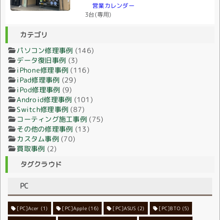
営業カレンダー
3台(専用)
カテゴリ
パソコン修理事例
(146)
データ復旧事例
(3)
iPhone修理事例
(116)
iPad修理事例
(29)
iPod修理事例
(9)
Android修理事例
(101)
Switch修理事例
(87)
コーティング施工事例
(75)
その他の修理事例
(13)
カスタム事例
(70)
買取事例
(2)
タグクラウド
PC
[PC]Acer
[PC]Apple
(1)
(16)
[PC]ASUS
(2)
[PC]BTO
(5)