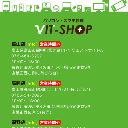
富山店
[Info]
営業時間外
富山県富山市婦中町宮ケ島11-1
ウエストサイドA
076-464-5297
10:00〜18:00
毎週月曜,第2第4火曜,
年末年始,GW,お盆,他
店舗正面左側に有り(3台)
高岡店
[Info]
営業時間外
富山県高岡市昭和町2丁目1-21
有沢ビル1F
0766-54-2095
10:00〜18:00
毎週月曜,第2第4火曜,
年末年始,GW,お盆,他
店舗正面に有り(共同)
福野店
[Info]
営業時間外