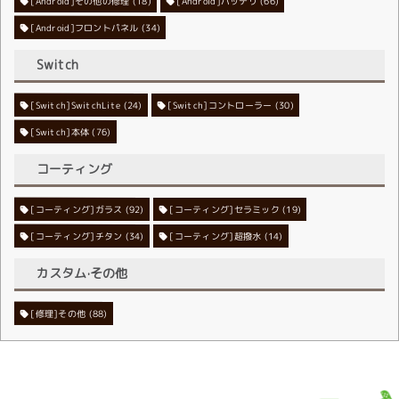
[Android]その他の修理
[Android]バッテリ
(18)
(66)
[Android]フロントパネル
(34)
Switch
[Switch]SwitchLite
[Switch]コントローラー
(24)
(30)
[Switch]本体
(76)
コーティング
[コーティング]ガラス
[コーティング]セラミック
(92)
(19)
[コーティング]チタン
[コーティング]超撥水
(34)
(14)
カスタム·その他
[修理]その他
(88)