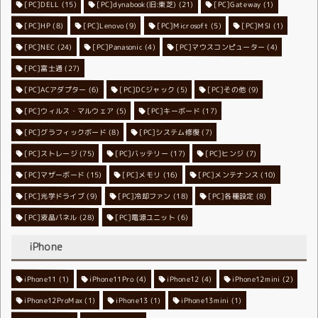
[PC]DELL
[PC]dynabook(旧:東芝)
(15)
[PC]Gateway
(21)
(1)
[PC]HP
(8)
[PC]Lenovo
[PC]Microsoft
(9)
[PC]MSI
(5)
(1)
[PC]NEC
[PC]Panasonic
(24)
[PC]マウスコンピューター
(4)
(4)
[PC]富士通
(27)
[PC]ACアダプター
[PC]DCジャック
(6)
[PC]その他
(5)
(9)
[PC]ウィルス・マルウェア
[PC]キーボード
(5)
(17)
[PC]グラフィックボード
[PC]システム修復
(8)
(7)
[PC]ストレージ
[PC]バッテリー
(75)
[PC]ヒンジ
(17)
(7)
[PC]マザーボード
[PC]メモリ
(15)
[PC]メンテナンス
(16)
(10)
[PC]光学ドライブ
[PC]冷却ファン
(9)
[PC]各種設定
(18)
(8)
[PC]液晶パネル
[PC]電源ユニット
(28)
(6)
iPhone
iPhone11
iPhone11Pro
(1)
iPhone12
(4)
iPhone12mini
(4)
(2)
iPhone12ProMax
iPhone13
(1)
iPhone13mini
(1)
(1)