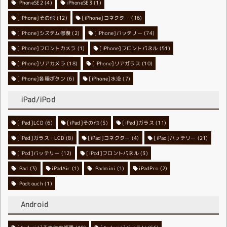
iPhoneSE2
iPhoneSE3
(4)
(1)
[iPhone]その他
[iPhone]コネクター
(12)
(16)
[iPhone]システム修復
[iPhone]バッテリー
(2)
(74)
[iPhone]フロントカメラ
[iPhone]フロントパネル
(1)
(51)
[iPhone]リアカメラ
[iPhone]リアガラス
(18)
(10)
[iPhone]各種ボタン
[iPhone]水没
(6)
(7)
iPad/iPod
[iPad]LCD
[iPad]その他
(6)
[iPad]ガラス
(5)
(11)
[iPad]ガラス・LCD
[iPad]コネクター
(8)
[iPad]バッテリー
(4)
(21)
[iPod]バッテリー
[iPod]フロントパネル
(12)
(3)
iPad
(3)
iPadAir
(1)
iPadmini
(1)
iPadPro
(2)
iPodtouch
(1)
Android