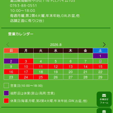
富山県南砺市やかた116
FCCハイム103
0763-88-0551
10:00〜18:00
毎週月曜,第2第4火曜,
年末年始,GW,お盆,他
店舗正面に有り(2台)
営業カレンダー
2026.8
日
月
火
水
木
金
土
1
2
3
4
5
6
7
8
9
10
11
12
13
14
15
16
17
18
19
20
21
22
23
24
25
26
27
28
29
営業日(10:00〜18:00)
福野店は休業(富山/高岡:営業)
休業日(毎週月曜,第2第4火曜,年末年始,GW,お盆,他)