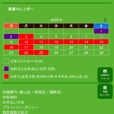
営業カレンダー
2026.8
日
月
火
水
木
金
土
1
2
3
4
5
6
7
8
9
10
11
12
13
14
15
16
17
18
19
20
21
22
23
24
25
26
27
28
29
営業日(10:00〜18:00)
福野店は休業(富山/高岡:営業)
休業日(毎週月曜,第2第4火曜,年末年始,GW,お盆,他)
店舗案内 (
富山店
/
高岡店
/
福野店
)
利用規約
お支払い方法
プライバシーポリシー
特定商取引表示