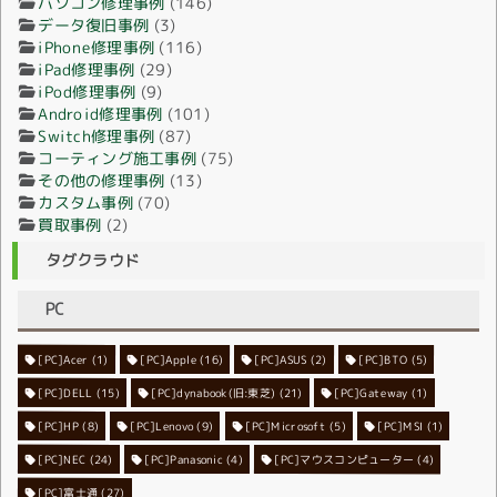
パソコン修理事例
(146)
データ復旧事例
(3)
iPhone修理事例
(116)
iPad修理事例
(29)
iPod修理事例
(9)
Android修理事例
(101)
Switch修理事例
(87)
コーティング施工事例
(75)
その他の修理事例
(13)
カスタム事例
(70)
買取事例
(2)
タグクラウド
PC
[PC]Acer
[PC]Apple
(1)
(16)
[PC]ASUS
(2)
[PC]BTO
(5)
[PC]DELL
[PC]dynabook(旧:東芝)
(15)
[PC]Gateway
(21)
(1)
[PC]HP
(8)
[PC]Lenovo
[PC]Microsoft
(9)
[PC]MSI
(5)
(1)
[PC]NEC
[PC]Panasonic
(24)
[PC]マウスコンピューター
(4)
(4)
[PC]富士通
(27)