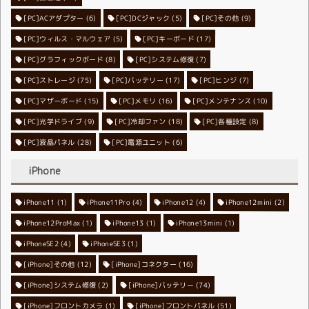
[PC]ACアダプター
[PC]DCジャック
(6)
[PC]その他
(5)
(9)
[PC]ウィルス・マルウェア
[PC]キーボード
(5)
(17)
[PC]グラフィックボード
[PC]システム修復
(8)
(7)
[PC]ストレージ
[PC]バッテリー
(75)
[PC]ヒンジ
(17)
(7)
[PC]マザーボード
[PC]メモリ
(15)
[PC]メンテナンス
(16)
(10)
[PC]光学ドライブ
[PC]冷却ファン
(9)
[PC]各種設定
(18)
(8)
[PC]液晶パネル
[PC]電源ユニット
(28)
(6)
iPhone
iPhone11
iPhone11Pro
(1)
iPhone12
(4)
iPhone12mini
(4)
(2)
iPhone12ProMax
iPhone13
(1)
iPhone13mini
(1)
(1)
iPhoneSE2
iPhoneSE3
(4)
(1)
[iPhone]その他
[iPhone]コネクター
(12)
(16)
[iPhone]システム修復
[iPhone]バッテリー
(2)
(74)
[iPhone]フロントカメラ
[iPhone]フロントパネル
(1)
(51)