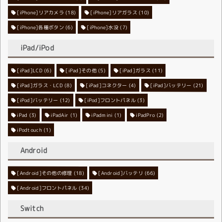
[iPhone]リアカメラ
[iPhone]リアガラス
(18)
(10)
[iPhone]各種ボタン
[iPhone]水没
(6)
(7)
iPad/iPod
[iPad]LCD
[iPad]その他
(6)
[iPad]ガラス
(5)
(11)
[iPad]ガラス・LCD
[iPad]コネクター
(8)
[iPad]バッテリー
(4)
(21)
[iPod]バッテリー
[iPod]フロントパネル
(12)
(3)
iPad
(3)
iPadAir
(1)
iPadmini
(1)
iPadPro
(2)
iPodtouch
(1)
Android
[Android]その他の修理
[Android]バッテリ
(18)
(66)
[Android]フロントパネル
(34)
Switch