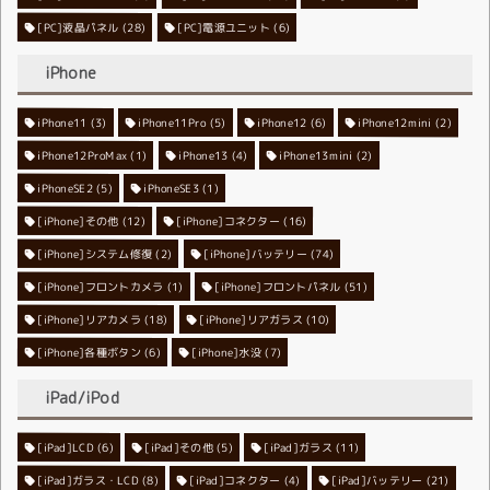
[PC]液晶パネル
[PC]電源ユニット
(28)
(6)
iPhone
iPhone11
iPhone11Pro
(3)
iPhone12
(5)
iPhone12mini
(6)
(2)
iPhone12ProMax
iPhone13
(1)
iPhone13mini
(4)
(2)
iPhoneSE2
iPhoneSE3
(5)
(1)
[iPhone]その他
[iPhone]コネクター
(12)
(16)
[iPhone]システム修復
[iPhone]バッテリー
(2)
(74)
[iPhone]フロントカメラ
[iPhone]フロントパネル
(1)
(51)
[iPhone]リアカメラ
[iPhone]リアガラス
(18)
(10)
[iPhone]各種ボタン
[iPhone]水没
(6)
(7)
iPad/iPod
[iPad]LCD
[iPad]その他
(6)
[iPad]ガラス
(5)
(11)
[iPad]ガラス・LCD
[iPad]コネクター
(8)
[iPad]バッテリー
(4)
(21)