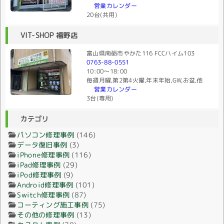
営業カレンダー
20台(共用)
VIT-SHOP 福野店
富山県南砺市やかた116 FCCハイム103
0763-88-0551
10:00〜18:00
毎週月曜,第2第4火曜,年末年始,GW,お盆,他
営業カレンダー
3台(専用)
カテゴリ
パソコン修理事例
(146)
データ復旧事例
(3)
iPhone修理事例
(116)
iPad修理事例
(29)
iPod修理事例
(9)
Android修理事例
(101)
Switch修理事例
(87)
コーティング施工事例
(75)
その他の修理事例
(13)