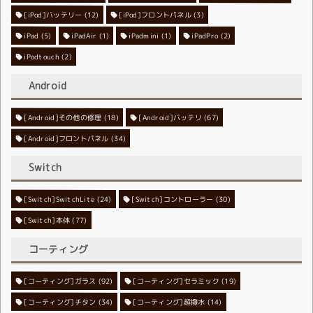
[iPod]バッテリー
[iPod]フロントパネル
(12)
(3)
iPad
(5)
iPadAir
(1)
iPadmini
(1)
iPadPro
(2)
iPodtouch
(2)
Android
[Android]その他の修理
[Android]バッテリ
(18)
(67)
[Android]フロントパネル
(34)
Switch
[Switch]SwitchLite
[Switch]コントローラー
(24)
(30)
[Switch]本体
(77)
コーティング
[コーティング]ガラス
[コーティング]セラミック
(92)
(19)
[コーティング]チタン
[コーティング]超撥水
(34)
(14)