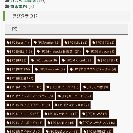
カスタム事例
(70)
買取事例
(2)
タグクラウド
PC
[PC]Acer
[PC]Apple
(1)
(16)
[PC]ASUS
(2)
[PC]BTO
(5)
[PC]DELL
[PC]dynabook(旧:東芝)
(15)
[PC]Gateway
(21)
(1)
[PC]HP
(9)
[PC]Lenovo
[PC]Microsoft
(9)
[PC]MSI
(5)
(1)
[PC]NEC
[PC]Panasonic
(24)
[PC]マウスコンピューター
(4)
(4)
[PC]富士通
(27)
[PC]ACアダプター
[PC]DCジャック
(6)
[PC]その他
(5)
(9)
[PC]ウィルス・マルウェア
[PC]キーボード
(5)
(17)
[PC]グラフィックボード
[PC]システム修復
(8)
(7)
[PC]ストレージ
[PC]バッテリー
(75)
[PC]ヒンジ
(17)
(7)
[PC]マザーボード
[PC]メモリ
(15)
[PC]メンテナンス
(16)
(10)
[PC]光学ドライブ
[PC]冷却ファン
(9)
[PC]各種設定
(18)
(8)