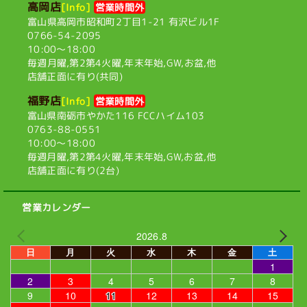
高岡店
[Info]
営業時間外
富山県高岡市昭和町2丁目1-21
有沢ビル1F
0766-54-2095
10:00〜18:00
毎週月曜,第2第4火曜,
年末年始,GW,お盆,他
店舗正面に有り(共同)
福野店
[Info]
営業時間外
富山県南砺市やかた116
FCCハイム103
0763-88-0551
10:00〜18:00
毎週月曜,第2第4火曜,
年末年始,GW,お盆,他
店舗正面に有り(2台)
営業カレンダー
2026.8
日
月
火
水
木
金
土
1
2
3
4
5
6
7
8
9
10
11
12
13
14
15