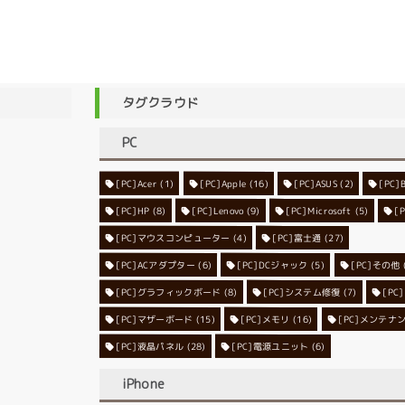
タグクラウド
PC
[PC]Acer
[PC]Apple
(1)
(16)
[PC]ASUS
(2)
[PC]
[PC]HP
(8)
[PC]Lenovo
[PC]Microsoft
(9)
[
(5)
[PC]マウスコンピューター
[PC]富士通
(4)
(27)
[PC]ACアダプター
[PC]DCジャック
(6)
[PC]その他
(5)
[PC]グラフィックボード
[PC]システム修復
(8)
[P
(7)
[PC]マザーボード
[PC]メモリ
(15)
[PC]メンテナ
(16)
[PC]液晶パネル
[PC]電源ユニット
(28)
(6)
iPhone