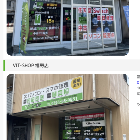
VIT-SHOP 福野店
富
0
1
毎
3