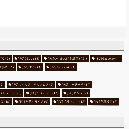
BTO
[PC]DELL
(5)
[PC]dynabook(旧:東芝)
(15)
[PC]Gateway
(21)
(1)
PC]MSI
(1)
[PC]NEC
[PC]Panasonic
(24)
(4)
[PC]ウィルス・マルウェア
(9)
[PC]キーボード
(5)
(17)
C]ストレージ
[PC]バッテリー
(75)
[PC]ヒンジ
(17)
(7)
ンス
[PC]光学ドライブ
(10)
[PC]冷却ファン
(9)
[PC]各種設定
(18)
(8)