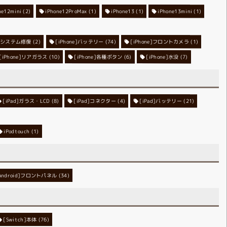
ne12mini
iPhone12ProMax
(2)
iPhone13
(1)
iPhone13mini
(1)
(1)
ne]システム修復
[iPhone]バッテリー
(2)
[iPhone]フロントカメラ
(74)
(1)
[iPhone]リアガラス
[iPhone]各種ボタン
(10)
[iPhone]水没
(6)
(7)
[iPad]ガラス・LCD
[iPad]コネクター
(8)
[iPad]バッテリー
(4)
(21)
iPodtouch
(1)
Android]フロントパネル
(34)
[Switch]本体
(76)