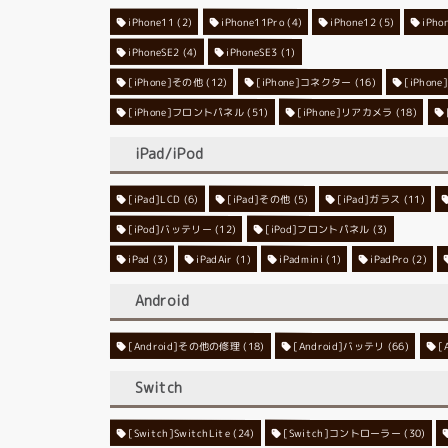
iPhone11
iPhone11Pro
(2)
iPhone12
(4)
iPho
(5)
iPhoneSE2
iPhoneSE3
(4)
(1)
[iPhone]その他
[iPhone]コネクター
(12)
[iPho
(16)
[iPhone]フロントパネル
[iPhone]リアカメラ
(51)
(18)
iPad/iPod
[iPad]LCD
[iPad]その他
(6)
[iPad]ガラス
(5)
(11)
[iPod]バッテリー
[iPod]フロントパネル
(12)
(3)
iPad
(3)
iPadAir
(1)
iPadmini
(1)
iPadPro
(2)
Android
[Android]その他の修理
[Android]バッテリ
(18)
[
(66)
Switch
[Switch]SwitchLite
[Switch]コントローラー
(24)
(30)