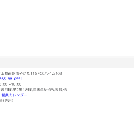
山県南砺市やかた116 FCCハイム103
763-88-0551
0:00〜18:00
週月曜,第2第4火曜,年末年始,GW,お盆,他
営業カレンダー
台(専用)