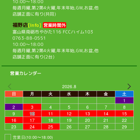
10:00〜18:00
毎週月曜,第2第4火曜,
年末年始,GW,お盆,他
店舗正面に有り(共同)
福野店
[Info]
営業時間外
富山県南砺市やかた116
FCCハイム103
0763-88-0551
10:00〜18:00
毎週月曜,第2第4火曜,
年末年始,GW,お盆,他
店舗正面に有り(2台)
営業カレンダー
2026.8
日
月
火
水
木
金
土
1
2
3
4
5
6
7
8
9
10
11
12
13
14
15
16
17
18
19
20
21
22
23
24
25
26
27
28
29
営業日(10:00〜18:00)