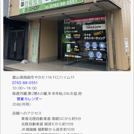
富山県南砺市やかた116 FCCハイム1F
0763-88-0551
10:00〜18:00
毎週月曜,第2第4火曜,年末年始,GW,お盆,他
営業カレンダー
20台(共用)
店舗へのアクセス
東海北陸自動車道 南砺SICから約5分
北陸自動車道 砺波ICから約10分
JR城端線 福野駅から徒歩約10分