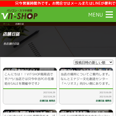
只今営業時間外です。お問合せはメールまたはLINEが便利です。【営業時
MENU
ホーム
店舗日誌
店舗日誌
各店舗の日誌
中古PC在庫処分SALE！！
福野店はヘリオスの向かい側にあり
こんにちは！！VIT‐SHOP高岡店で
当店の場所についてご案内します。
ます
す(^^)/当店では只今中古PCの在庫
なんとエナジー文化創造センター
処分SALEを開催中です♪
「ヘリオス」向かい側にあります。
2023.06.09
2023.06.29
2023.06.09
2023.06.29
店舗日誌 高岡店
店舗日誌 福野店
VIT-SHOP 福野店 いよいよオープ
プライス表示を新しくしました。