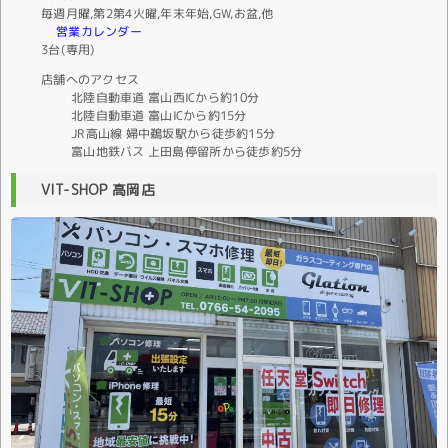
毎週月曜,第2第4火曜,年末年始,GW,お盆,他
営業カレンダー
3台(専用)
店舗へのアクセス
北陸自動車道 富山西ICから約10分
北陸自動車道 富山ICから約15分
JR高山線 婦中鵜坂駅から徒歩約15分
富山地鉄バス 上田島停留所から徒歩約5分
VIT-SHOP 高岡店