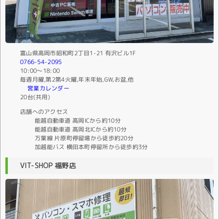
富山県高岡市昭和町2丁目1-21 有沢ビル1F
0766-54-2095
10:00〜18:00
毎週月曜,第2第4火曜,年末年始,GW,お盆,他
営業カレンダー
20台(共用)
店舗へのアクセス
能越自動車道 高岡ICから約10分
能越自動車道 高岡北ICから約10分
万葉線 片原町停留場から徒歩約20分
加越能バス 横田本町停留所から徒歩約3分
VIT-SHOP 福野店