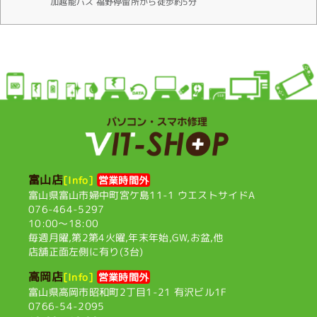
加越能バス 福野停留所から徒歩約5分
富山店
[Info]
営業時間外
富山県富山市婦中町宮ケ島11-1
ウエストサイドA
076-464-5297
10:00〜18:00
毎週月曜,第2第4火曜,
年末年始,GW,お盆,他
店舗正面左側に有り(3台)
高岡店
[Info]
営業時間外
富山県高岡市昭和町2丁目1-21
有沢ビル1F
0766-54-2095