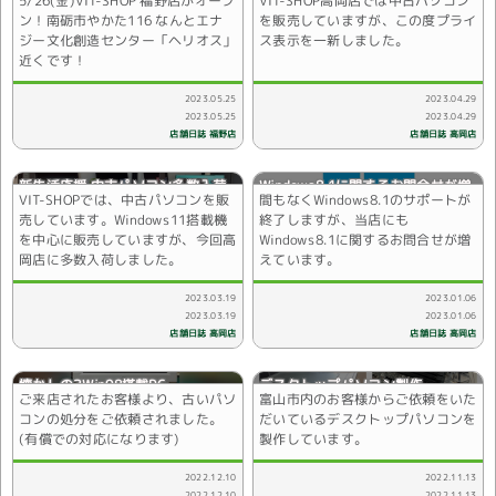
5/26(金)VIT-SHOP 福野店がオープ
VIT-SHOP高岡店では中古パソコン
ン！
ン！南砺市やかた116 なんとエナ
を販売していますが、この度プライ
ジー文化創造センター「ヘリオス」
ス表示を一新しました。
近くです！
2023.05.25
2023.04.29
2023.05.25
2023.04.29
店舗日誌 福野店
店舗日誌 高岡店
新生活応援 中古パソコン多数入荷
Windows8.1に関するお問合せが増
VIT-SHOPでは、中古パソコンを販
間もなくWindows8.1のサポートが
しました。
えています。
売しています。Windows11搭載機
終了しますが、当店にも
を中心に販売していますが、今回高
Windows8.1に関するお問合せが増
岡店に多数入荷しました。
えています。
2023.03.19
2023.01.06
2023.03.19
2023.01.06
店舗日誌 高岡店
店舗日誌 高岡店
懐かしの?Win98搭載PC
デスクトップパソコン製作
ご来店されたお客様より、古いパソ
富山市内のお客様からご依頼をいた
コンの処分をご依頼されました。
だいているデスクトップパソコンを
(有償での対応になります)
製作しています。
2022.12.10
2022.11.13
2022.12.10
2022.11.13