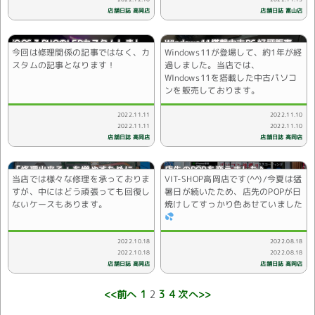
店舗日誌 高岡店
店舗日誌 富山店
iQOS 3 DUOのLEDカスタムしまし
WIndows11搭載中古PC 好評販売
今回は修理関係の記事ではなく、カ
Windows11が登場して、約1年が経
た♪
中!!
スタムの記事となります！
過しました。当店では、
WIndows11を搭載した中古パソコ
ンを販売しております。
2022.11.11
2022.11.10
2022.11.11
2022.11.10
店舗日誌 高岡店
店舗日誌 高岡店
「修理出来る」を増やすために
店先のPOPを変えました♪
当店では様々な修理を承っておりま
VIT-SHOP高岡店です(^^)/今夏は猛
すが、中にはどう頑張っても回復し
暑日が続いたため、店先のPOPが日
ないケースもあります。
焼けしてすっかり色あせていました
2022.10.18
2022.08.18
2022.10.18
2022.08.18
店舗日誌 高岡店
店舗日誌 高岡店
<<前へ
1
2
3
4
次へ>>