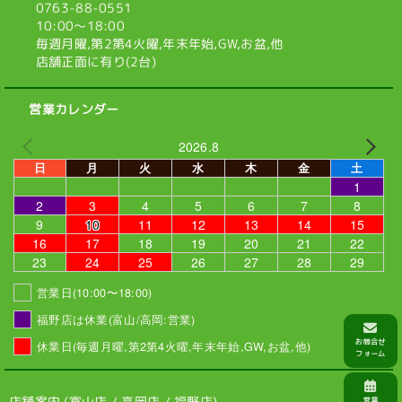
0763-88-0551
10:00〜18:00
毎週月曜,第2第4火曜,
年末年始,GW,お盆,他
店舗正面に有り(2台)
営業カレンダー
2026.8
日
月
火
水
木
金
土
1
2
3
4
5
6
7
8
9
10
11
12
13
14
15
16
17
18
19
20
21
22
23
24
25
26
27
28
29
営業日(10:00〜18:00)
福野店は休業(富山/高岡:営業)
休業日(毎週月曜,第2第4火曜,年末年始,GW,お盆,他)
店舗案内 (
富山店
/
高岡店
/
福野店
)