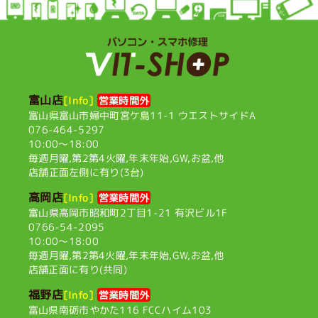
富山店
[Info]
営業時間外
富山県富山市婦中町宮ケ島11-1
ウエストサイドA
076-464-5297
10:00〜18:00
毎週月曜,第2第4火曜,
年末年始,GW,お盆,他
店舗正面左側に有り(3台)
高岡店
[Info]
営業時間外
富山県高岡市昭和町2丁目1-21
有沢ビル1F
0766-54-2095
10:00〜18:00
毎週月曜,第2第4火曜,
年末年始,GW,お盆,他
店舗正面に有り(共同)
福野店
[Info]
営業時間外
富山県南砺市やかた116
FCCハイム103