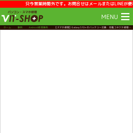
只今営業時間外です。お問合せはメールまたはLINEが便利です
MENU
ホーム
事例
Android修理事例
【スマホ修理】Galaxy S10+のバッテリー交換・充電コネクタ修理を
ご依頼いただきました！
(富山県高岡市・個人のお客様)