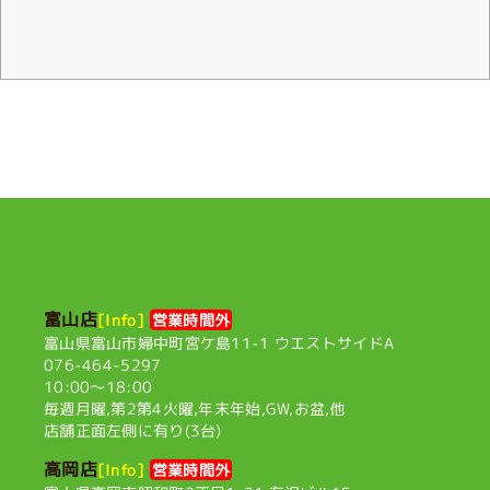
[コーティング]チタン
[コーティング]超撥水
(34)
(14)
カスタム·その他
[修理]その他
(88)
富山店
[Info]
営業時間外
富山県富山市婦中町宮ケ島11-1
ウエストサイドA
076-464-5297
10:00〜18:00
毎週月曜,第2第4火曜,
年末年始,GW,お盆,他
店舗正面左側に有り(3台)
高岡店
[Info]
営業時間外