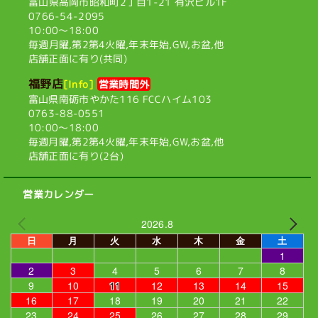
富山県高岡市昭和町2丁目1-21
有沢ビル1F
0766-54-2095
10:00〜18:00
毎週月曜,第2第4火曜,
年末年始,GW,お盆,他
店舗正面に有り(共同)
福野店
[Info]
営業時間外
富山県南砺市やかた116
FCCハイム103
0763-88-0551
10:00〜18:00
毎週月曜,第2第4火曜,
年末年始,GW,お盆,他
店舗正面に有り(2台)
営業カレンダー
2026.8
日
月
火
水
木
金
土
1
2
3
4
5
6
7
8
9
10
11
12
13
14
15
16
17
18
19
20
21
22
23
24
25
26
27
28
29