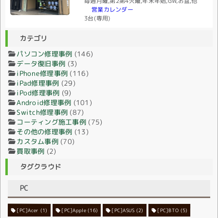
毎週月曜,第2第4火曜,年末年始,GW,お盆,他
営業カレンダー
3台(専用)
カテゴリ
パソコン修理事例
(146)
データ復旧事例
(3)
iPhone修理事例
(116)
iPad修理事例
(29)
iPod修理事例
(9)
Android修理事例
(101)
Switch修理事例
(87)
コーティング施工事例
(75)
その他の修理事例
(13)
カスタム事例
(70)
買取事例
(2)
タグクラウド
PC
[PC]Acer
[PC]Apple
(1)
(16)
[PC]ASUS
(2)
[PC]BTO
(5)