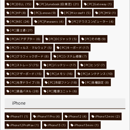
[PC]DELL
[PC]dynabook(旧:東芝)
(15)
[PC]Gateway
(21)
(1)
[PC]HP
(8)
[PC]Lenovo
[PC]Microsoft
(9)
[PC]MSI
(5)
(1)
[PC]NEC
[PC]Panasonic
(24)
[PC]マウスコンピューター
(4)
(4)
[PC]富士通
(27)
[PC]ACアダプター
[PC]DCジャック
(6)
[PC]その他
(5)
(9)
[PC]ウィルス・マルウェア
[PC]キーボード
(5)
(17)
[PC]グラフィックボード
[PC]システム修復
(8)
(7)
[PC]ストレージ
[PC]バッテリー
(75)
[PC]ヒンジ
(17)
(7)
[PC]マザーボード
[PC]メモリ
(15)
[PC]メンテナンス
(16)
(10)
[PC]光学ドライブ
[PC]冷却ファン
(9)
[PC]各種設定
(18)
(8)
[PC]液晶パネル
[PC]電源ユニット
(28)
(6)
iPhone
iPhone11
iPhone11Pro
(1)
iPhone12
(4)
iPhone12mini
(4)
(2)
iPhone12ProMax
iPhone13
(1)
iPhone13mini
(1)
(1)