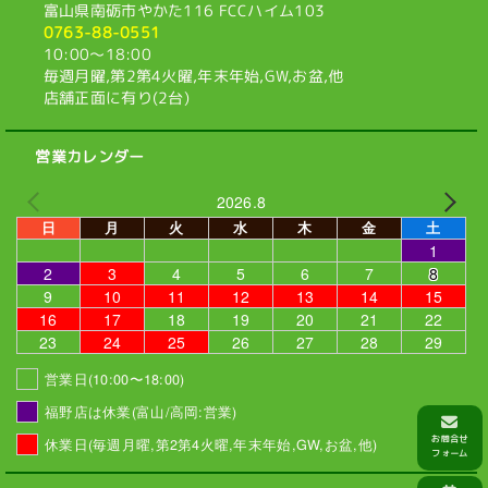
富山県南砺市やかた116
FCCハイム103
0763-88-0551
10:00〜18:00
毎週月曜,第2第4火曜,
年末年始,GW,お盆,他
店舗正面に有り(2台)
営業カレンダー
2026.8
日
月
火
水
木
金
土
1
2
3
4
5
6
7
8
9
10
11
12
13
14
15
16
17
18
19
20
21
22
23
24
25
26
27
28
29
営業日(10:00〜18:00)
福野店は休業(富山/高岡:営業)
休業日(毎週月曜,第2第4火曜,年末年始,GW,お盆,他)