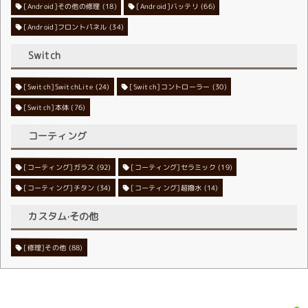
[Android]その他の修理
[Android]バッテリ
(18)
(66)
[Android]フロントパネル
(34)
Switch
[Switch]SwitchLite
[Switch]コントローラー
(24)
(30)
[Switch]本体
(76)
コーティング
[コーティング]ガラス
[コーティング]セラミック
(92)
(19)
[コーティング]チタン
[コーティング]超撥水
(34)
(14)
カスタム·その他
[修理]その他
(88)