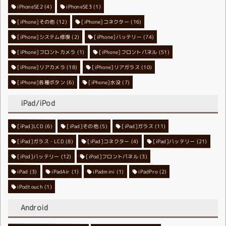
iPhoneSE2
iPhoneSE3
(4)
(1)
[iPhone]その他
[iPhone]コネクター
(12)
(16)
[iPhone]システム修復
[iPhone]バッテリー
(2)
(74)
[iPhone]フロントカメラ
[iPhone]フロントパネル
(1)
(51)
[iPhone]リアカメラ
[iPhone]リアガラス
(18)
(10)
[iPhone]各種ボタン
[iPhone]水没
(6)
(7)
iPad/iPod
[iPad]LCD
[iPad]その他
(6)
[iPad]ガラス
(5)
(11)
[iPad]ガラス・LCD
[iPad]コネクター
(8)
[iPad]バッテリー
(4)
(21)
[iPod]バッテリー
[iPod]フロントパネル
(12)
(3)
iPad
(3)
iPadAir
(1)
iPadmini
(1)
iPadPro
(2)
iPodtouch
(1)
Android