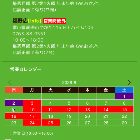
毎週月曜,第2第4火曜,
年末年始,GW,お盆,他
店舗正面に有り(共同)
福野店
[Info]
営業時間外
富山県南砺市やかた116
FCCハイム103
0763-88-0551
10:00〜18:00
毎週月曜,第2第4火曜,
年末年始,GW,お盆,他
店舗正面に有り(2台)
営業カレンダー
2026.8
日
月
火
水
木
金
土
1
2
3
4
5
6
7
8
9
10
11
12
13
14
15
16
17
18
19
20
21
22
23
24
25
26
27
28
29
営業日(10:00〜18:00)