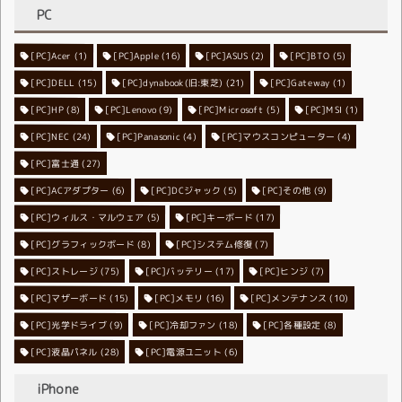
PC
[PC]Acer
[PC]Apple
(1)
(16)
[PC]ASUS
(2)
[PC]BTO
(5)
[PC]DELL
[PC]dynabook(旧:東芝)
(15)
[PC]Gateway
(21)
(1)
[PC]HP
(8)
[PC]Lenovo
[PC]Microsoft
(9)
[PC]MSI
(5)
(1)
[PC]NEC
[PC]Panasonic
(24)
[PC]マウスコンピューター
(4)
(4)
[PC]富士通
(27)
[PC]ACアダプター
[PC]DCジャック
(6)
[PC]その他
(5)
(9)
[PC]ウィルス・マルウェア
[PC]キーボード
(5)
(17)
[PC]グラフィックボード
[PC]システム修復
(8)
(7)
[PC]ストレージ
[PC]バッテリー
(75)
[PC]ヒンジ
(17)
(7)
[PC]マザーボード
[PC]メモリ
(15)
[PC]メンテナンス
(16)
(10)
[PC]光学ドライブ
[PC]冷却ファン
(9)
[PC]各種設定
(18)
(8)
[PC]液晶パネル
[PC]電源ユニット
(28)
(6)
iPhone