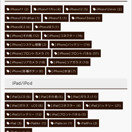
iPhone11
iPhone11Pro
(2)
iPhone12
(4)
iPhone12mini
(5)
(2)
iPhone12ProMax
iPhone13
(1)
iPhone13mini
(1)
(1)
iPhoneSE2
iPhoneSE3
(4)
(1)
[iPhone]その他
[iPhone]コネクター
(12)
(16)
[iPhone]システム修復
[iPhone]バッテリー
(2)
(74)
[iPhone]フロントカメラ
[iPhone]フロントパネル
(1)
(51)
[iPhone]リアカメラ
[iPhone]リアガラス
(18)
(10)
[iPhone]各種ボタン
[iPhone]水没
(6)
(7)
iPad/iPod
[iPad]LCD
[iPad]その他
(6)
[iPad]ガラス
(5)
(11)
[iPad]ガラス・LCD
[iPad]コネクター
(8)
[iPad]バッテリー
(4)
(21)
[iPod]バッテリー
[iPod]フロントパネル
(12)
(3)
iPad
(3)
iPadAir
(1)
iPadmini
(1)
iPadPro
(2)