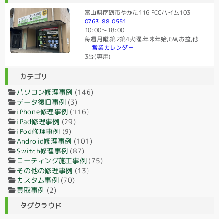
富山県南砺市やかた116 FCCハイム103
0763-88-0551
10:00〜18:00
毎週月曜,第2第4火曜,年末年始,GW,お盆,他
営業カレンダー
3台(専用)
カテゴリ
パソコン修理事例
(146)
データ復旧事例
(3)
iPhone修理事例
(116)
iPad修理事例
(29)
iPod修理事例
(9)
Android修理事例
(101)
Switch修理事例
(87)
コーティング施工事例
(75)
その他の修理事例
(13)
カスタム事例
(70)
買取事例
(2)
タグクラウド