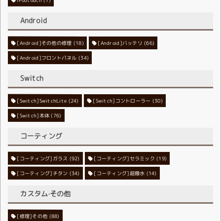
iPodtouch
(1)
Android
[Android]その他の修理
[Android]バッテリ
(18)
(66)
[Android]フロントパネル
(34)
Switch
[Switch]SwitchLite
[Switch]コントローラー
(24)
(30)
[Switch]本体
(76)
コーティング
[コーティング]ガラス
[コーティング]セラミック
(92)
(19)
[コーティング]チタン
[コーティング]超撥水
(34)
(14)
カスタム·その他
[修理]その他
(88)