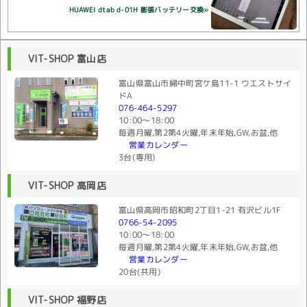
HUAWEI dtab d-01H 膨張バッテリー交換»
VIT-SHOP 富山店
富山県富山市婦中町宮ケ島11-1 ウエストサイ
ドA
076-464-5297
10:00〜18:00
毎週月曜,第2第4火曜,年末年始,GW,お盆,他
営業カレンダー
3台(専用)
VIT-SHOP 高岡店
富山県高岡市昭和町2丁目1-21 有沢ビル1F
0766-54-2095
10:00〜18:00
毎週月曜,第2第4火曜,年末年始,GW,お盆,他
営業カレンダー
20台(共用)
VIT-SHOP 福野店