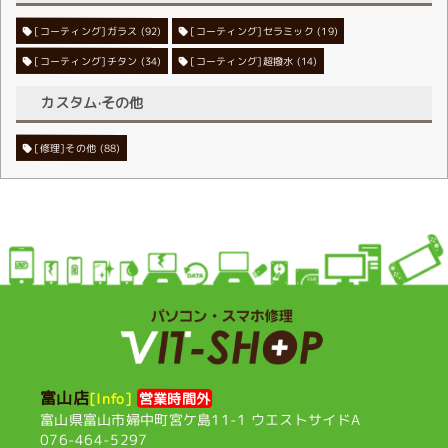
[コーティング]ガラス
[コーティング]セラミック
(92)
(19)
[コーティング]チタン
[コーティング]超撥水
(34)
(14)
カスタム·その他
[修理]その他
(88)
富山店
[Info]
営業時間外
富山県富山市婦中町宮ケ島11-1
ウエストサイドA
076-464-5297