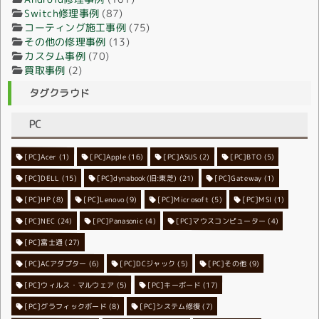
Switch修理事例
(87)
コーティング施工事例
(75)
その他の修理事例
(13)
カスタム事例
(70)
買取事例
(2)
タグクラウド
PC
[PC]Acer
[PC]Apple
(1)
(16)
[PC]ASUS
(2)
[PC]BTO
(5)
[PC]DELL
[PC]dynabook(旧:東芝)
(15)
[PC]Gateway
(21)
(1)
[PC]HP
(8)
[PC]Lenovo
[PC]Microsoft
(9)
[PC]MSI
(5)
(1)
[PC]NEC
[PC]Panasonic
(24)
[PC]マウスコンピューター
(4)
(4)
[PC]富士通
(27)
[PC]ACアダプター
[PC]DCジャック
(6)
[PC]その他
(5)
(9)
[PC]ウィルス・マルウェア
[PC]キーボード
(5)
(17)
[PC]グラフィックボード
[PC]システム修復
(8)
(7)