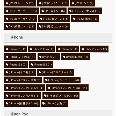
[PC]ストレージ
[PC]バッテリー
(75)
[PC]ヒンジ
(17)
(7)
[PC]マザーボード
[PC]メモリ
(15)
[PC]メンテナンス
(16)
(10)
[PC]光学ドライブ
[PC]冷却ファン
(9)
[PC]各種設定
(18)
(8)
[PC]液晶パネル
[PC]電源ユニット
(28)
(6)
iPhone
iPhone11
iPhone11Pro
(1)
iPhone12
(4)
iPhone12mini
(4)
(2)
iPhone12ProMax
iPhone13
(1)
iPhone13mini
(1)
(1)
iPhoneSE2
iPhoneSE3
(2)
(1)
[iPhone]その他
[iPhone]コネクター
(12)
(16)
[iPhone]システム修復
[iPhone]バッテリー
(2)
(74)
[iPhone]フロントカメラ
[iPhone]フロントパネル
(1)
(51)
[iPhone]リアカメラ
[iPhone]リアガラス
(18)
(10)
[iPhone]各種ボタン
[iPhone]水没
(6)
(7)
iPad/iPod