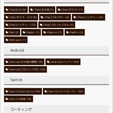
[iPad]LCD
[iPad]その他
(6)
[iPad]ガラス
(5)
(11)
[iPad]ガラス・LCD
[iPad]コネクター
(8)
[iPad]バッテリー
(4)
(21)
[iPod]バッテリー
[iPod]フロントパネル
(12)
(3)
iPad
(3)
iPadAir
(1)
iPadmini
(1)
iPadPro
(2)
iPodtouch
(1)
Android
[Android]その他の修理
[Android]バッテリ
(18)
(66)
[Android]フロントパネル
(34)
Switch
[Switch]SwitchLite
[Switch]コントローラー
(24)
(30)
[Switch]本体
(76)
コーティング