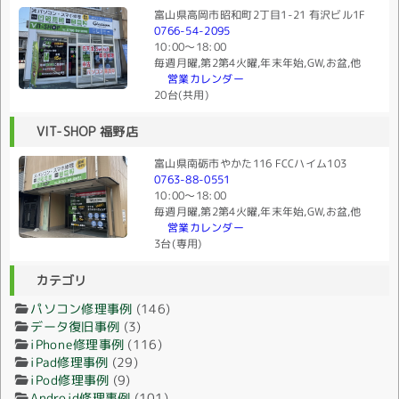
富山県高岡市昭和町2丁目1-21 有沢ビル1F
0766-54-2095
10:00〜18:00
毎週月曜,第2第4火曜,年末年始,GW,お盆,他
営業カレンダー
20台(共用)
VIT-SHOP 福野店
富山県南砺市やかた116 FCCハイム103
0763-88-0551
10:00〜18:00
毎週月曜,第2第4火曜,年末年始,GW,お盆,他
営業カレンダー
3台(専用)
カテゴリ
パソコン修理事例
(146)
データ復旧事例
(3)
iPhone修理事例
(116)
iPad修理事例
(29)
iPod修理事例
(9)
Android修理事例
(101)