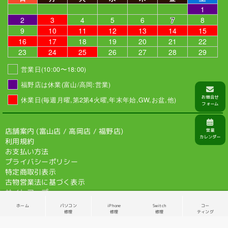
1
2
3
4
5
6
7
8
9
10
11
12
13
14
15
16
17
18
19
20
21
22
23
24
25
26
27
28
29
営業日(10:00〜18:00)
福野店は休業(富山/高岡:営業)
休業日(毎週月曜,第2第4火曜,年末年始,GW,お盆,他)
店舗案内 (
富山店
/
高岡店
/
福野店
)
利用規約
お支払い方法
プライバシーポリシー
特定商取引表示
古物営業法に基づく表示
サイトマップ
ホーム
パソコン
iPhone
Switch
コー
© 2026 VIT-SHOP
修理
修理
修理
ティング